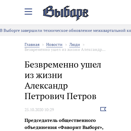
Закрыть/
Открыть
меню
В Выборге завершили техническое обновление межквартальной к
Главная
Новости
Люди
Безвременно ушел из жизни Александр...
Безвременно ушел
из жизни
Александр
Петрович Петров
Выбрать
25.10.2020 10:29
новость
Председатель общественного
объединения «Фаворит Выборг»,