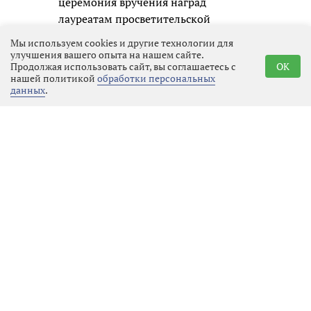
церемония вручения наград
лауреатам просветительской
премии состоится в Москве.
Мы используем cookies и другие технологии для
улучшения вашего опыта на нашем сайте.
Продолжая использовать сайт, вы соглашаетесь с
OK
нашей политикой
обработки персональных
данных
.
Реклама
Последние новости
Культура
09.08.2026 17:54
Выбрать
новость