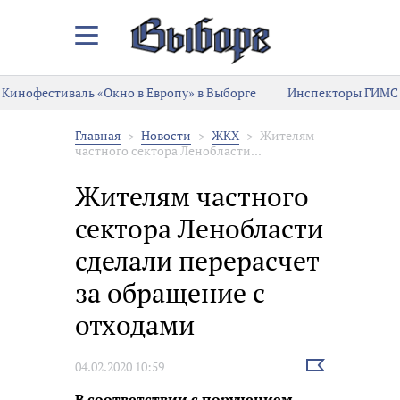
Закрыть/
Открыть
меню
Кинофестиваль «Окно в Европу» в Выборге
Инспекторы ГИМС 
Главная
Новости
ЖКХ
Жителям
частного сектора Ленобласти...
Жителям частного
сектора Ленобласти
сделали перерасчет
за обращение с
отходами
Выбрать
04.02.2020 10:59
новость
В соответствии с поручением