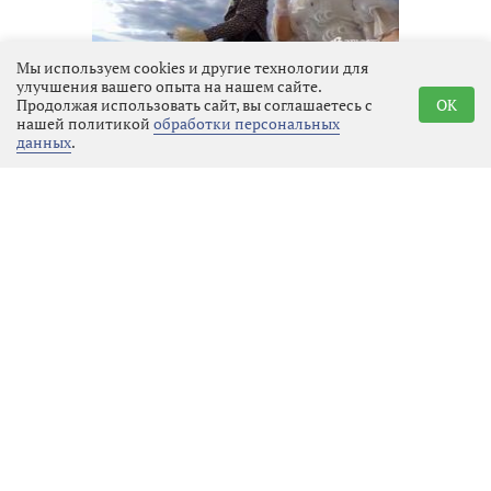
Мы используем cookies и другие технологии для
Кинофестиваль «Окно в Европу»
улучшения вашего опыта на нашем сайте.
Продолжая использовать сайт, вы соглашаетесь с
OK
в Выборге
нашей политикой
обработки персональных
данных
.
Закон и порядок
08.08.2026 21:14
Выбрать
новость
Инспекторы ГИМС проверили,
как отдыхающие соблюдают
правила на воде