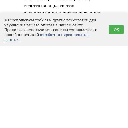
ведётся наладка систем
автоматизации и диспетчеризации.
Проект реализован по
Мы используем cookies и другие технологии для
улучшения вашего опыта на нашем сайте.
инвестпрограмме АО
Продолжая использовать сайт, вы соглашаетесь с
OK
«Выборгтеплоэнерго».
нашей политикой
обработки персональных
данных
.
Новый котёл станет вторым
резервным источником тепла для
котельной. Наращивание запасных
мощностей преследует главную цель
— повысить надёжность
теплоснабжения жителей
Выборгского района.