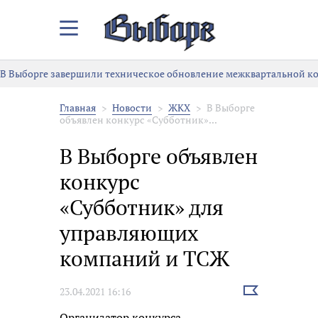
Закрыть/
Открыть
меню
В Выборге завершили техническое обновление межквартальной к
Главная
Новости
ЖКХ
В Выборге
объявлен конкурс «Субботник»...
В Выборге объявлен
конкурс
«Субботник» для
управляющих
компаний и ТСЖ
Выбрать
23.04.2021 16:16
новость
Организатор конкурса -