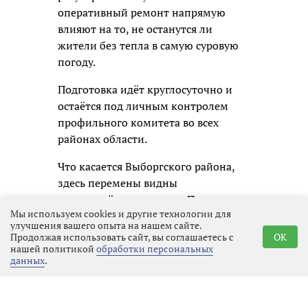
оперативный ремонт напрямую
влияют на то, не останутся ли
жители без тепла в самую суровую
погоду.
Подготовка идёт круглосуточно и
остаётся под личным контролем
профильного комитета во всех
районах области.
Что касается Выборгского района,
здесь перемены видны
невооружённым глазом. По данным
Мы используем cookies и другие технологии для
АО «Выборгтеплоэнерго», за
улучшения вашего опыта на нашем сайте.
последние семь лет доля газовых
Продолжая использовать сайт, вы соглашаетесь с
OK
котельных выросла почти в 2,5 раза
нашей политикой
обработки персональных
данных
.
— с 14 до 34 процентов. Только за
три последних года на экологичное
и надёжное газовое топливо