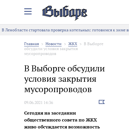
Закрыть/
Открыть
меню
В Ленобласти стартовала проверка котельных: готовимся к зиме в
Главная
Новости
ЖКХ
В Выборге
обсудили условия закрытия
мусоропроводов
В Выборге обсудили
условия закрытия
мусоропроводов
Выбрать
09.06.2021 14:36
новость
Сегодня на заседании
общественного совета по ЖКХ
живо обсуждается возможность