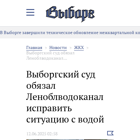
Закрыть/
Открыть
меню
В Выборге завершили техническое обновление межквартальной к
Главная
Новости
ЖКХ
Выборгский суд обязал
Леноблводоканал...
Выборгский суд
обязал
Леноблводоканал
исправить
ситуацию с водой
Выбрать
12.06.2025 02:58
новость