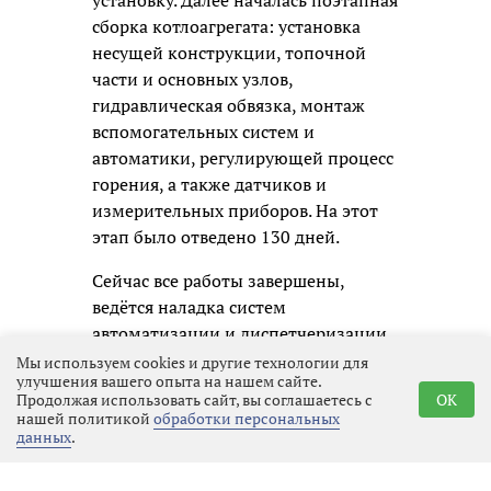
установку. Далее началась поэтапная
сборка котлоагрегата: установка
несущей конструкции, топочной
части и основных узлов,
гидравлическая обвязка, монтаж
вспомогательных систем и
автоматики, регулирующей процесс
горения, а также датчиков и
измерительных приборов. На этот
этап было отведено 130 дней.
Сейчас все работы завершены,
ведётся наладка систем
автоматизации и диспетчеризации.
Проект реализован по
Мы используем cookies и другие технологии для
улучшения вашего опыта на нашем сайте.
инвестпрограмме АО
Продолжая использовать сайт, вы соглашаетесь с
OK
«Выборгтеплоэнерго».
нашей политикой
обработки персональных
данных
.
Новый котёл станет вторым
резервным источником тепла для