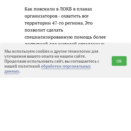
Как пояснили в ЛОКБ в планах
организаторов - охватить все
территории 47-го региона. Это
позволит сделать
специализированную помощь более
доступной для жителей отдаленных
районов, а диагностику -
Мы используем cookies и другие технологии для
улучшения вашего опыта на нашем сайте.
максимально ранней и
Продолжая использовать сайт, вы соглашаетесь с
OK
своевременной.
нашей политикой
обработки персональных
данных
.
Реклама