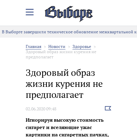
Закрыть/
Открыть
меню
В Выборге завершили техническое обновление межквартальной к
Главная
Новости
Здоровье
Здоровый образ жизни курения не
предполагает
Здоровый образ
жизни курения не
предполагает
Выбрать
02.06.2020 09:48
новость
Игнорируя высокую стоимость
сигарет и вселяющие ужас
картинки на сигаретных пачках,