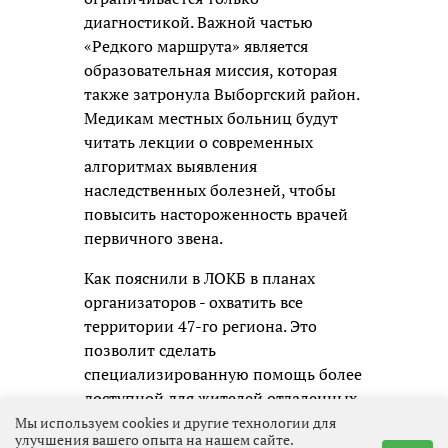
диагностикой. Важной частью
«Редкого маршрута» является
образовательная миссия, которая
также затронула Выборгский район.
Медикам местных больниц будут
читать лекции о современных
алгоритмах выявления
наследственных болезней, чтобы
повысить настороженность врачей
первичного звена.
Как пояснили в ЛОКБ в планах
организаторов - охватить все
территории 47-го региона. Это
позволит сделать
специализированную помощь более
доступной для жителей отдаленных
районов, а диагностику -
Мы используем cookies и другие технологии для
улучшения вашего опыта на нашем сайте.
максимально ранней и