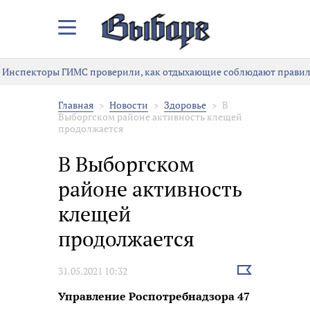
Закрыть/
Открыть
меню
Инспекторы ГИМС проверили, как отдыхающие соблюдают правила
Главная
Новости
Здоровье
В
Выборгском районе активность клещей
продолжается
В Выборгском
районе активность
клещей
продолжается
Выбрать
31.05.2021 10:32
новость
Управление Роспотребнадзора 47