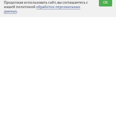
Продолжая использовать сайт, вы соглашаетесь с
OK
своевременной.
нашей политикой
обработки персональных
данных
.
Реклама
Последние новости
Культура
08.08.2026 21:34
Выбрать
новость