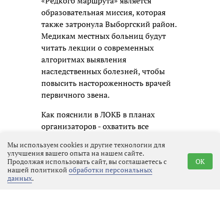
«Редкого маршрута» является
образовательная миссия, которая
также затронула Выборгский район.
Медикам местных больниц будут
читать лекции о современных
алгоритмах выявления
наследственных болезней, чтобы
повысить настороженность врачей
первичного звена.
Как пояснили в ЛОКБ в планах
организаторов - охватить все
территории 47-го региона. Это
Мы используем cookies и другие технологии для
позволит сделать
улучшения вашего опыта на нашем сайте.
специализированную помощь более
Продолжая использовать сайт, вы соглашаетесь с
OK
нашей политикой
обработки персональных
доступной для жителей отдаленных
данных
.
районов, а диагностику -
максимально ранней и
своевременной.