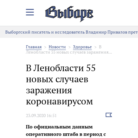
Закрыть/
Открыть
меню
Выборгский писатель и исследователь Владимир Привалов прете
Главная
Новости
Здоровье
В
Ленобласти 55 новых случаев заражения...
В Ленобласти 55
новых случаев
заражения
коронавирусом
Выбрать
23.09.2020 16:51
новость
По официальным данным
оперативного штаба в период с