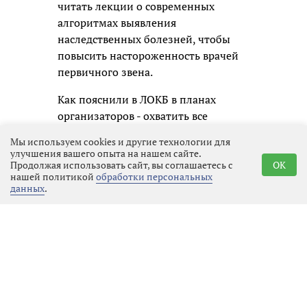
читать лекции о современных
алгоритмах выявления
наследственных болезней, чтобы
повысить настороженность врачей
первичного звена.
Как пояснили в ЛОКБ в планах
организаторов - охватить все
территории 47-го региона. Это
Мы используем cookies и другие технологии для
позволит сделать
улучшения вашего опыта на нашем сайте.
специализированную помощь более
Продолжая использовать сайт, вы соглашаетесь с
OK
нашей политикой
обработки персональных
доступной для жителей отдаленных
данных
.
районов, а диагностику -
максимально ранней и
своевременной.