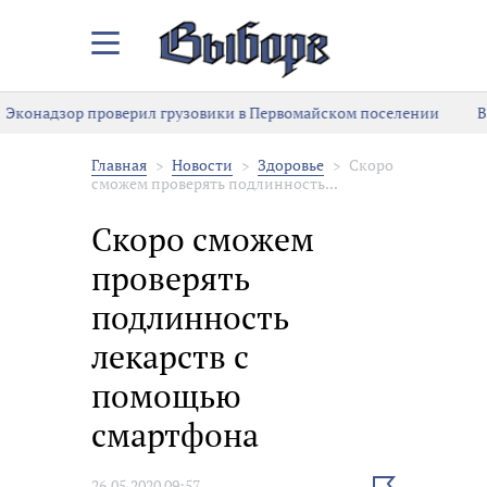
Закрыть/
Открыть
меню
Эконадзор проверил грузовики в Первомайском поселении
В
Главная
Новости
Здоровье
Скоро
сможем проверять подлинность...
Скоро сможем
проверять
подлинность
лекарств с
помощью
смартфона
Выбрать
26.05.2020 09:57