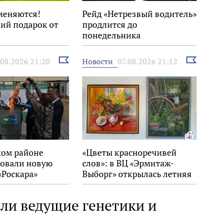
меняются!
Рейд «Нетрезвый водитель»
ий подарок от
продлится до
понедельника
Выбрать
Выбрать
Новости
.08.2026 21:20
07.08.2026 21:12
новость
новость
ком районе
«Цветы красноречивей
овали новую
слов»: в ВЦ «Эрмитаж-
«Роскара»
Выборг» открылась летняя
выставка
ли ведущие генетики и