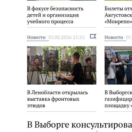
В фокусе безопасность
Билеты от
детей и организация
Августовск
учебного процесса
«Монрепо»
Выбрать
Новости
Новости
07.08.2026 21:25
07
новость
В Ленобласти открылась
В Выборгс
выставка фронтовых
газифицир
этюдов
площадку 
В Выборге консультирова