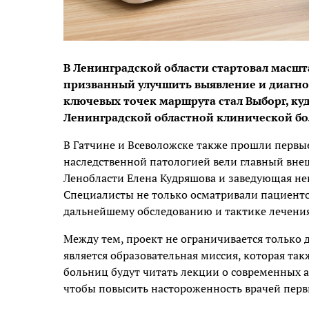
В Ленинградской области стартовал масш
призванный улучшить выявление и диагно
ключевых точек маршрута стал Выборг, ку
Ленинградской областной клинической б
В Гатчине и Всеволожске также прошли первы
наследственной патологией вели главный вне
Ленобласти Елена Кудряшова и заведующая н
Специалисты не только осматривали пациенто
дальнейшему обследованию и тактике лечения
Между тем, проект не ограничивается только
является образовательная миссия, которая та
больниц будут читать лекции о современных 
чтобы повысить настороженность врачей перв