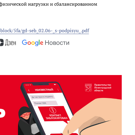
 физической нагрузки и сбалансированном
block/5fa/gd-seb_02.06-_s-podpisyu_.pdf