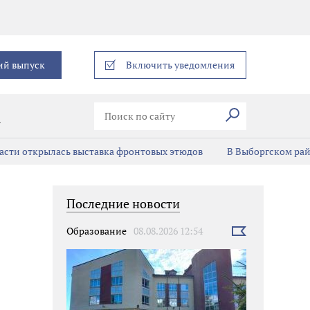
еграм
ий выпуск
Включить уведомления
Искать
В
асти открылась выставка фронтовых этюдов
В Выборгском ра
Последние новости
Образование
08.08.2026 12:54
Выбрать
новость