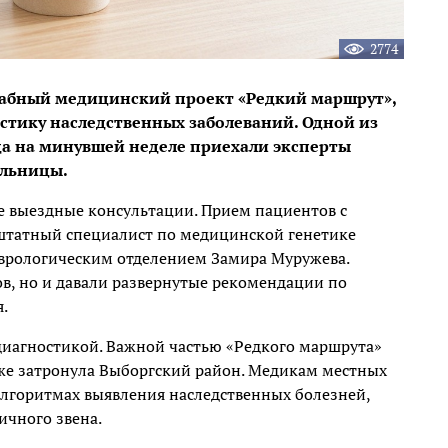
2774
табный медицинский проект «Редкий маршрут»,
стику наследственных заболеваний. Одной из
да на минувшей неделе приехали эксперты
ольницы.
е выездные консультации. Прием пациентов с
штатный специалист по медицинской генетике
еврологическим отделением Замира Муружева.
в, но и давали развернутые рекомендации по
.
 диагностикой. Важной частью «Редкого маршрута»
кже затронула Выборгский район. Медикам местных
алгоритмах выявления наследственных болезней,
ичного звена.