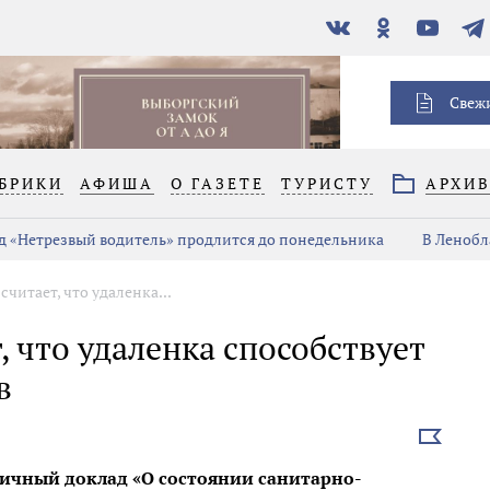
В
Одноклассники
YouTube
Тел
контакте
Свеж
БРИКИ
АФИША
О ГАЗЕТЕ
ТУРИСТУ
АРХИ
д «Нетрезвый водитель» продлится до понедельника
В Ленобл
читает, что удаленка...
, что удаленка способствует
в
Выбрать
новость
ичный доклад «О состоянии санитарно-