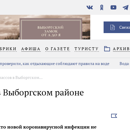
В
Одноклассники
YouTube
Тел
контакте
Свеж
БРИКИ
АФИША
О ГАЗЕТЕ
ТУРИСТУ
АРХИ
проверили, как отдыхающие соблюдают правила на воде
Вода 
лассов в Выборгском...
 в Выборгском районе
Выбрать
новость
 что новой коронавирусной инфекции не