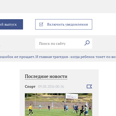
еграм
ий выпуск
Включить уведомления
Искать
В
ошибок не прощает. И главная трагедия - когда ребенок тонет по в
Последние новости
Спорт
09.08.2026 00:36
Выбрать
новость