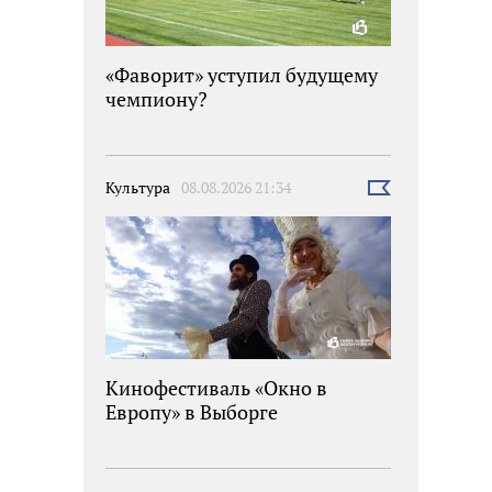
«Фаворит» уступил будущему
чемпиону?
Культура
08.08.2026 21:34
Выбрать
новость
Кинофестиваль «Окно в
Европу» в Выборге