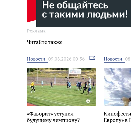
Реклама
Читайте также
Выбрать
Новости
Новости
09.08.2026 00:36
08
новость
«Фаворит» уступил
Кинофести
будущему чемпиону?
Европу» в 