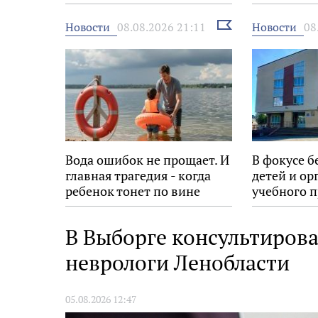
Выбрать
Новости
Новости
08.08.2026 21:11
08
новость
Вода ошибок не прощает. И
В фокусе б
главная трагедия - когда
детей и ор
ребенок тонет по вине
учебного п
взрослых
В Выборге консультирова
неврологи Ленобласти
05.08.2026 12:47