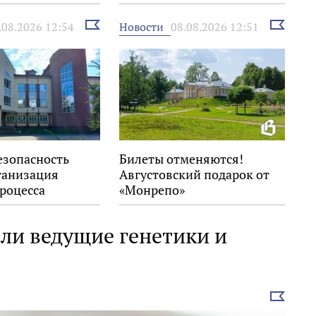
правила на воде
Выбрать
Выбрать
Новости
.08.2026 12:54
08.08.2026 12:51
новость
новость
езопасность
Билеты отменяются!
ганизация
Августовский подарок от
роцесса
«Монрепо»
ли ведущие генетики и
Выбрать
новость