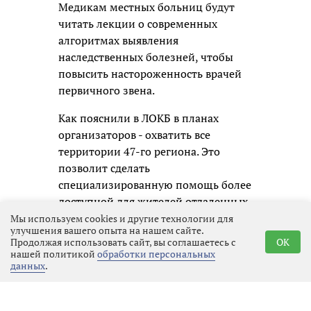
Медикам местных больниц будут
читать лекции о современных
алгоритмах выявления
наследственных болезней, чтобы
повысить настороженность врачей
первичного звена.
Как пояснили в ЛОКБ в планах
организаторов - охватить все
территории 47-го региона. Это
позволит сделать
специализированную помощь более
доступной для жителей отдаленных
районов, а диагностику -
Мы используем cookies и другие технологии для
улучшения вашего опыта на нашем сайте.
максимально ранней и
Продолжая использовать сайт, вы соглашаетесь с
OK
своевременной.
нашей политикой
обработки персональных
данных
.