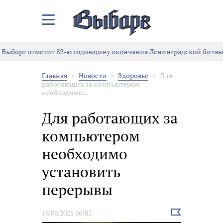
Закрыть/
Открыть
меню
Выборг отметит 82-ю годовщину окончания Ленинградской битвы
Главная
Новости
Здоровье
Для
работающих за компьютером
необходимо...
Для работающих за
компьютером
необходимо
установить
перерывы
Выбрать
18.06.2025 16:02
новость