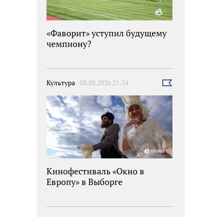
«Фаворит» уступил будущему
чемпиону?
Культура
08.08.2026 21:34
Выбрать
новость
Кинофестиваль «Окно в
Европу» в Выборге