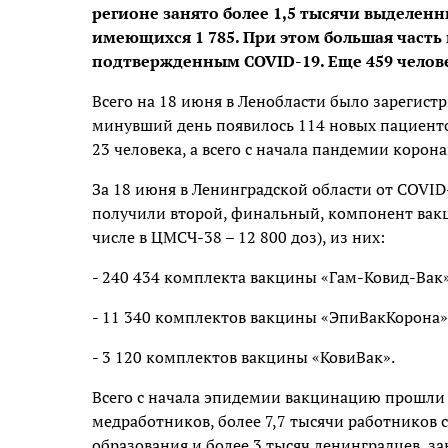
регионе занято более 1,5 тысячи выделенн
имеющихся 1 785. При этом большая часть и
подтвержденным COVID-19. Еще 459 челов
Всего на 18 июня в Ленобласти было зарегистр
минувший день появилось 114 новых пациентов
23 человека, а всего с начала пандемии корона
За 18 июня в Ленинградской области от COVID-
получили второй, финальный, компонент вакц
числе в ЦМСЧ-38 – 12 800 доз), из них:
- 240 434 комплекта вакцины «Гам-Ковид-Вак»
- 11 340 комплектов вакцины «ЭпиВакКорона»
- 3 120 комплектов вакцины «КовиВак».
Всего с начала эпидемии вакцинацию прошли 2
медработников, более 7,7 тысячи работников 
образования и более 3 тысяч ленинградцев, з