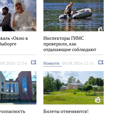
валь «Окно в
Инспекторы ГИМС
Выборге
проверили, как
отдыхающие соблюдают
правила на воде
Выбрать
Выбрать
Новости
.08.2026 12:54
08.08.2026 12:51
новость
новость
езопасность
Билеты отменяются!