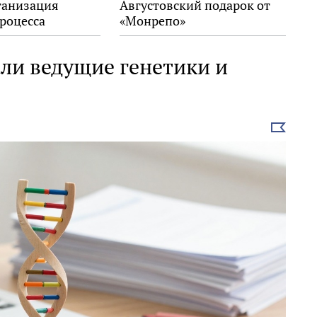
ганизация
Августовский подарок от
роцесса
«Монрепо»
ли ведущие генетики и
Выбрать
новость