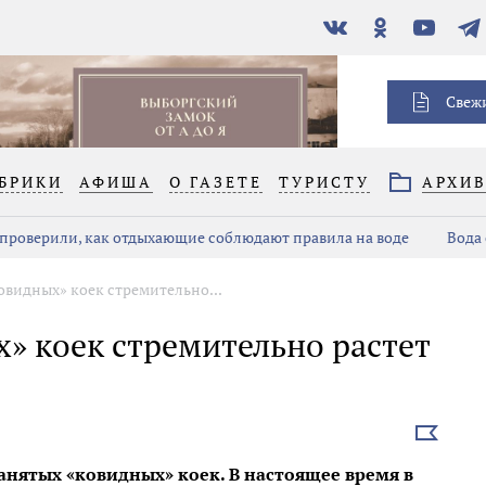
В
Одноклассники
YouTube
Тел
контакте
Свеж
БРИКИ
АФИША
О ГАЗЕТЕ
ТУРИСТУ
АРХИ
проверили, как отдыхающие соблюдают правила на воде
Вода 
овидных» коек стремительно...
» коек стремительно растет
Выбрать
новость
анятых «ковидных» коек. В настоящее время в