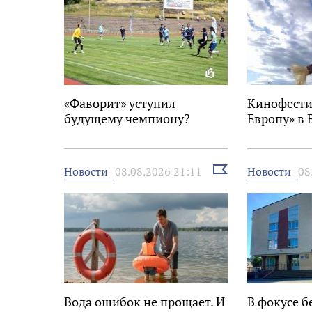
«Фаворит» уступил
Кинофести
будущему чемпиону?
Европу» в 
Выбрать
Новости
Новости
08.08.2026 21:11
08
новость
Вода ошибок не прощает. И
В фокусе б