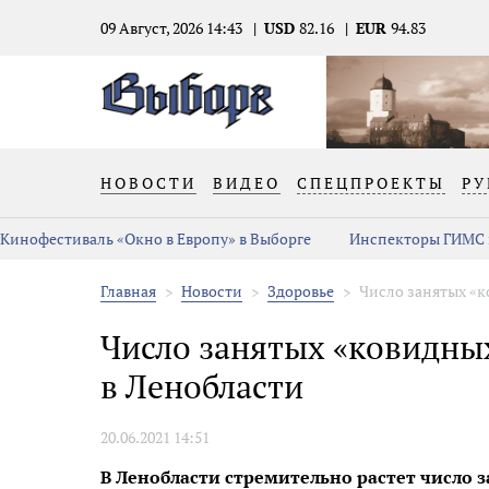
09 Август, 2026 14:43
USD
82.16
EUR
94.83
НОВОСТИ
ВИДЕО
СПЕЦПРОЕКТЫ
РУ
Кинофестиваль «Окно в Европу» в Выборге
Инспекторы ГИМС 
Главная
Новости
Здоровье
Число занятых «к
Число занятых «ковидных
в Ленобласти
20.06.2021 14:51
В Ленобласти стремительно растет число з