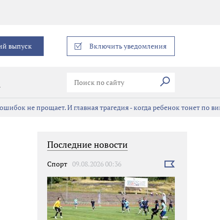
еграм
ий выпуск
Включить уведомления
Искать
В
ошибок не прощает. И главная трагедия - когда ребенок тонет по в
Последние новости
Спорт
09.08.2026 00:36
Выбрать
новость