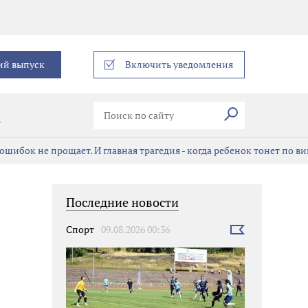
еграм
ий выпуск
Включить уведомления
Искать
В
ошибок не прощает. И главная трагедия - когда ребенок тонет по в
Последние новости
Спорт
09.08.2026 00:36
Выбрать
новость