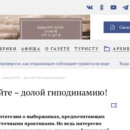
В
Одноклассники
YouTube
Тел
контакте
Свеж
БРИКИ
АФИША
О ГАЗЕТЕ
ТУРИСТУ
АРХИ
проверили, как отдыхающие соблюдают правила на воде
Вода 
е, танцуйте – долой гиподинамию!
уйте – долой гиподинамию!
Выбрать
новость
читателям о выборжанках, предпочитающих
сточными практиками. Но ведь интересно