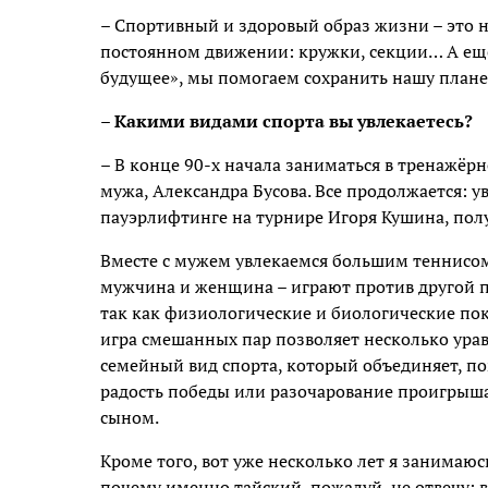
– Спортивный и здоровый образ жизни – это но
постоянном движении: кружки, секции… А ещё
будущее», мы помогаем сохранить нашу плане
– Какими видами спорта вы увлекаетесь?
– В конце 90-х начала заниматься в тренажёрно
мужа, Александра Бусова. Все продолжается: 
пауэрлифтинге на турнире Игоря Кушина, полу
Вместе с мужем увлекаемся большим теннисом,
мужчина и женщина – играют против другой п
так как физиологические и биологические по
игра смешанных пар позволяет несколько урав
семейный вид спорта, который объединяет, пом
радость победы или разочарование проигрыша
сыном.
Кроме того, вот уже несколько лет я занимаюс
почему именно тайский, пожалуй, не отвечу: в