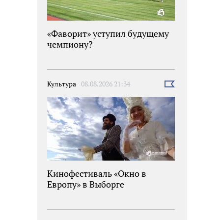
«Фаворит» уступил будущему
чемпиону?
Культура
08.08.2026 21:34
Выбрать
новость
Кинофестиваль «Окно в
Европу» в Выборге