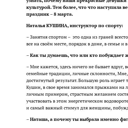
узнать, почему наши прекрасные девушки
культурой. Тем более, что что наступила 
праздник – 8 марта.
Наталья КУШИНА, инструктор по спорту:
– Занятия спортом – это одна из граней всест
все на своём месте, порядок в доме, в семье и
– Как ты думаешь, что или кто побуждает
– Мне кажется, здесь ничего не бывает вдруг, в
семейные традиции, личные склонности, Мне, 
достигнутый результат. Большую роль играет т
Кушин, в свое время занимался прыжками на л
личным примером, страстным желанием состяз
участвовать в этом энергетическом водоворот
и самый важный стимул для женщины, побужд
– Наташа, а почему ты выбрала именно фи