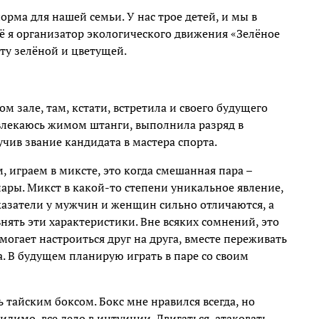
рма для нашей семьи. У нас трое детей, и мы в
 я организатор экологического движения «Зелёное
ту зелёной и цветущей.
м зале, там, кстати, встретила и своего будущего
увлекаюсь жимом штанги, выполнила разряд в
чив звание кандидата в мастера спорта.
 играем в миксте, это когда смешанная пара –
ары. Микст в какой-то степени уникальное явление,
казатели у мужчин и женщин сильно отличаются, а
нять эти характеристики. Вне всяких сомнений, это
огает настроиться друг на друга, вместе переживать
. В будущем планирую играть в паре со своим
ь тайским боксом. Бокс мне нравился всегда, но
идимо, все дело в интуиции. Двигаться, атаковать,