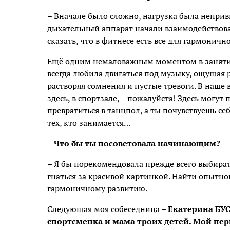
– Вначале было сложно, нагрузка была непри
дыхательный аппарат начали взаимодействова
сказать, что в фитнесе есть все для гармонично
Ещё одним немаловажным моментом в занятиях
всегда любила двигаться под музыку, ощущая р
растворяя сомнения и пустые тревоги. В наше
здесь, в спортзале, – пожалуйста! Здесь могу
превратиться в танцпол, а ты почувствуешь себ
тех, кто занимается…
– Что бы ты посоветовала начинающим?
– Я бы порекомендовала прежде всего выбира
гнаться за красивой картинкой. Найти опытно
гармоничному развитию.
Следующая моя собеседница –
Екатерина БУС
спортсменка и мама троих детей. Мой перв