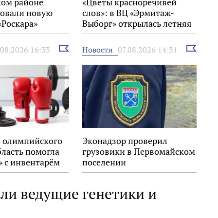
ком районе
«Цветы красноречивей
овали новую
слов»: в ВЦ «Эрмитаж-
«Роскара»
Выборг» открылась летняя
выставка
Выбрать
Выбрать
Новости
.08.2026 16:33
07.08.2026 14:31
новость
новость
 олимпийского
Эконадзор проверил
бласть помогла
грузовики в Первомайском
» с инвентарём
поселении
ли ведущие генетики и