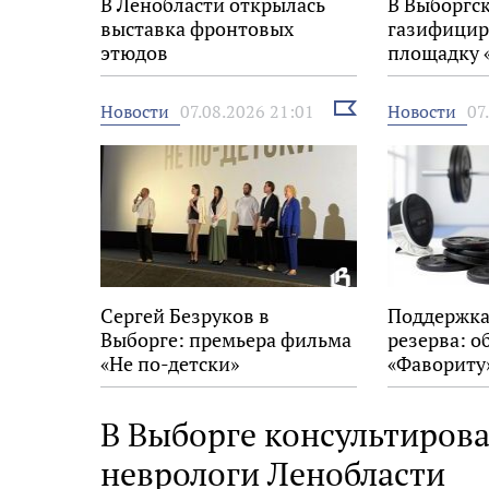
В Ленобласти открылась
В Выборгс
выставка фронтовых
газифицир
этюдов
площадку 
Выбрать
Новости
Новости
07.08.2026 21:01
07
новость
Сергей Безруков в
Поддержка
Выборге: премьера фильма
резерва: о
«Не по-детски»
«Фавориту
В Выборге консультирова
неврологи Ленобласти