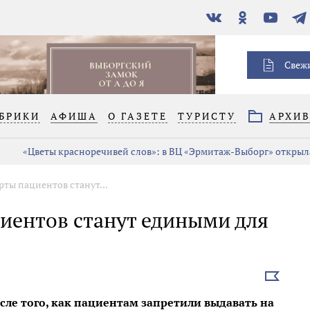
В
Одноклассники
YouTube
Тел
контакте
Свеж
БРИКИ
АФИША
О ГАЗЕТЕ
ТУРИСТУ
АРХИ
«Цветы красноречивей слов»: в ВЦ «Эрмитаж-Выборг» открыла
ты пациентов станут...
иентов станут едиными для
Выбрать
новость
сле того, как пациентам запретили выдавать на