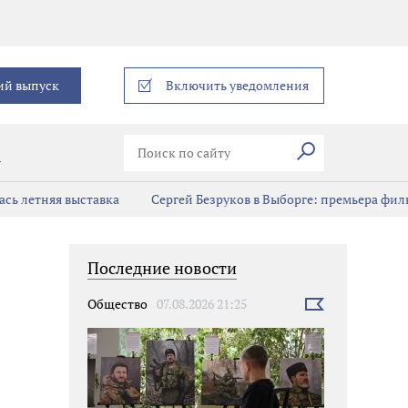
еграм
ий выпуск
Включить уведомления
Искать
В
сь летняя выставка
Сергей Безруков в Выборге: премьера фил
Последние новости
Общество
07.08.2026 21:25
Выбрать
новость