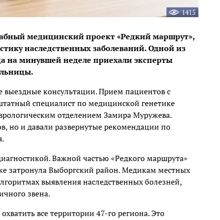
1415
табный медицинский проект «Редкий маршрут»,
стику наследственных заболеваний. Одной из
да на минувшей неделе приехали эксперты
ольницы.
е выездные консультации. Прием пациентов с
штатный специалист по медицинской генетике
еврологическим отделением Замира Муружева.
в, но и давали развернутые рекомендации по
.
 диагностикой. Важной частью «Редкого маршрута»
кже затронула Выборгский район. Медикам местных
алгоритмах выявления наследственных болезней,
ичного звена.
 охватить все территории 47-го региона. Это