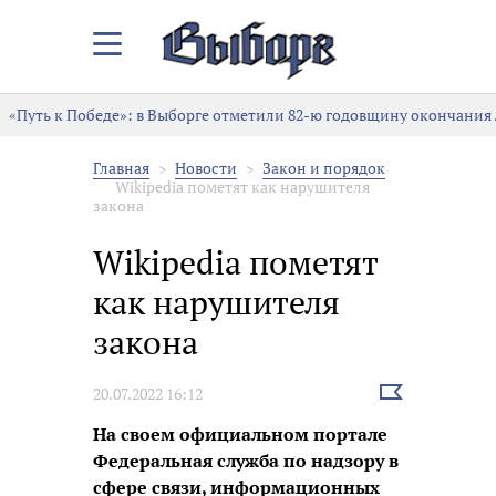
Закрыть/
Открыть
меню
«Путь к Победе»: в Выборге отметили 82-ю годовщину окончания
Главная
Новости
Закон и порядок
Wikipedia пометят как нарушителя
закона
Wikipedia пометят
как нарушителя
закона
Выбрать
20.07.2022 16:12
новость
На своем официальном портале
Федеральная служба по надзору в
сфере связи, информационных