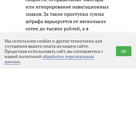
или игнорирование навигационных
знаков. За такие проступки сумма
штрафа варьируется от нескольких
сотен до тысячи рублей, а в
некоторых случаях могут даже
Мы используем cookies и другие технологии для
лишить прав на управление судном
улучшения вашего опыта на нашем сайте.
на срок до полугода.
Продолжая использовать сайт, вы соглашаетесь с
OK
нашей политикой
обработки персональных
данных
.
При этом инспекторы не только
составляли протоколы, но и
проводили с людьми - и со
взрослыми, и с детьми - простые, но
очень важные беседы. Они просили
всегда надевать спасательные
жилеты на всех, кто находится на
борту, никогда не садиться за руль в
нетрезвом виде, обязательно
проверять исправность лодки или
катера перед выходом и следить за