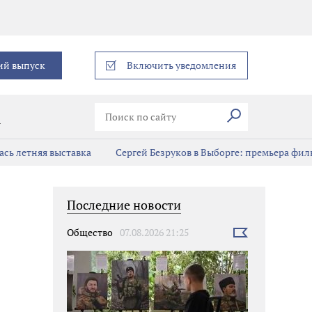
еграм
ий выпуск
Включить уведомления
Искать
В
сь летняя выставка
Сергей Безруков в Выборге: премьера фил
Последние новости
Общество
07.08.2026 21:25
Выбрать
новость