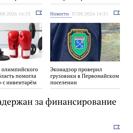
выставка
Выбрать
Выбрать
Новости
.08.2026 16:33
07.08.2026 14:31
новость
новость
 олимпийского
Эконадзор проверил
бласть помогла
грузовики в Первомайском
» с инвентарём
поселении
адержан за финансирование
Выбрать
новость