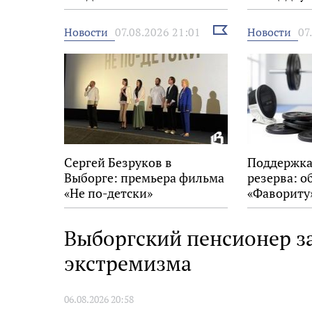
Выбрать
Новости
Новости
07.08.2026 21:01
07
новость
Сергей Безруков в
Поддержка
Выборге: премьера фильма
резерва: о
«Не по-детски»
«Фавориту
Выборгский пенсионер з
экстремизма
06.08.2026 20:58