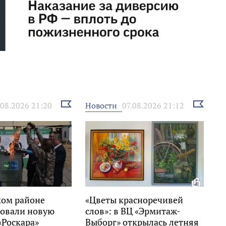
Выбрать
Выбрать
Новости
.08.2026 21:20
07.08.2026 21:12
новость
новость
ком районе
«Цветы красноречивей
овали новую
слов»: в ВЦ «Эрмитаж-
«Роскара»
Выборг» открылась летняя