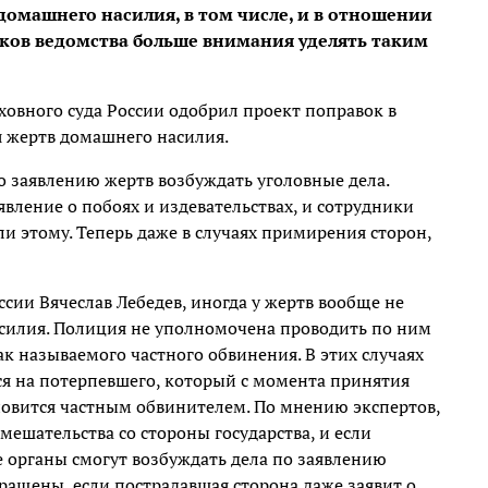
домашнего насилия, в том числе, и в отношении
ков ведомства больше внимания уделять таким
ховного суда России одобрил проект поправок в
 жертв домашнего насилия.
о заявлению жертв возбуждать уголовные дела.
аявление о побоях и издевательствах, и сотрудники
и этому. Теперь даже в случаях примирения сторон,
ссии Вячеслав Лебедев, иногда у жертв вообще не
силия. Полиция не уполномочена проводить по ним
так называемого частного обвинения. В этих случаях
тся на потерпевшего, который с момента принятия
новится частным обвинителем. По мнению экспертов,
мешательства со стороны государства, и если
 органы смогут возбуждать дела по заявлению
ращены, если пострадавшая сторона даже заявит о