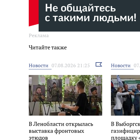
Реклама
Читайте также
Выбрать
Новости
Новости
07.08.2026 21:25
07
новость
В Ленобласти открылась
В Выборгс
выставка фронтовых
газифицир
этюдов
площадку 