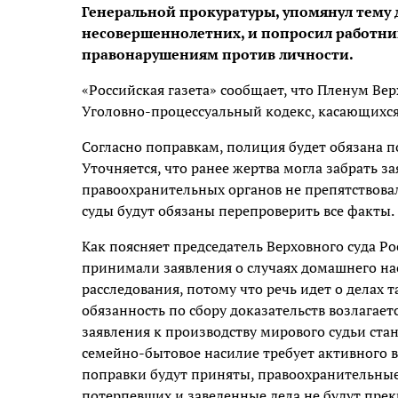
Генеральной прокуратуры, упомянул тему 
несовершеннолетних, и попросил работни
правонарушениям против личности.
«Российская газета» сообщает, что Пленум Вер
Уголовно-процессуальный кодекс, касающихся
Согласно поправкам, полиция будет обязана п
Уточняется, что ранее жертва могла забрать з
правоохранительных органов не препятствовал
суды будут обязаны перепроверить все факты.
Как поясняет председатель Верховного суда Ро
принимали заявления о случаях домашнего на
расследования, потому что речь идет о делах 
обязанность по сбору доказательств возлагае
заявления к производству мирового судьи ста
семейно-бытовое насилие требует активного в
поправки будут приняты, правоохранительные
потерпевших и заведенные дела не будут прек