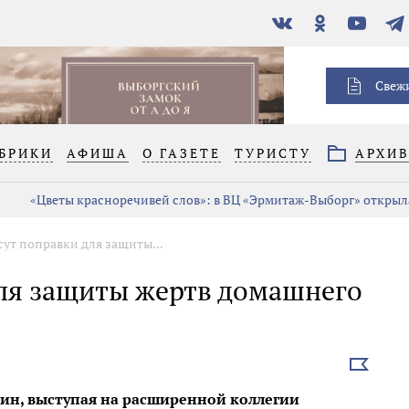
В
Одноклассники
YouTube
Тел
контакте
Свеж
БРИКИ
АФИША
О ГАЗЕТЕ
ТУРИСТУ
АРХИ
«Цветы красноречивей слов»: в ВЦ «Эрмитаж-Выборг» открыла
сут поправки для защиты...
для защиты жертв домашнего
Выбрать
новость
тин, выступая на расширенной коллегии