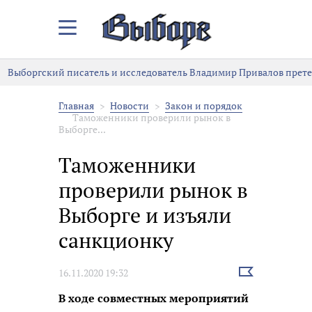
Закрыть/
Открыть
меню
Выборгский писатель и исследователь Владимир Привалов претен
Главная
Новости
Закон и порядок
Таможенники проверили рынок в
Выборге...
Таможенники
проверили рынок в
Выборге и изъяли
санкционку
Выбрать
16.11.2020 19:32
новость
В ходе совместных мероприятий