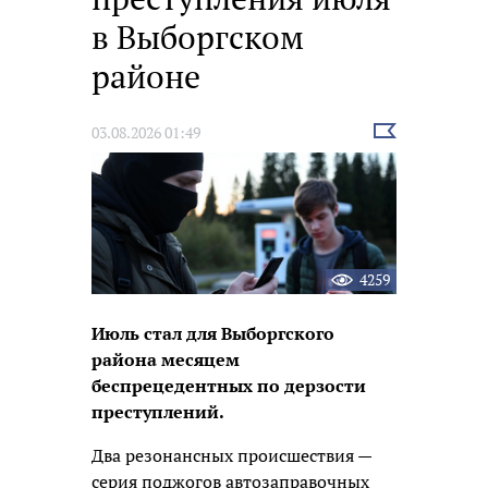
в Выборгском
районе
Выбрать
03.08.2026 01:49
новость
4259
Июль стал для Выборгского
района месяцем
беспрецедентных по дерзости
преступлений.
Два резонансных происшествия —
серия поджогов автозаправочных