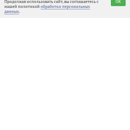
Продолжая использовать сайт, вы соглашаетесь с
OK
значительный ущерб.
нашей политикой
обработки персональных
данных
.
Подросток признался, что
действовал под влиянием куратора
из мессенджера. Схема оказалась
давно отработанной для таких
преступлений последнего времени:
мальчик познакомился в интернете
с «девушкой», которая попросила
его прислать геолокацию. Затем на
связь вышел мужчина,
представившийся сотрудником ФСБ,
оказал психологическое давление,
запугал несовершеннолетнего
юношу некими уголовными делами,
возбужденными в отношении его
родителей и настоял на участии в
«спецоперации», которая в
реальности оказалась