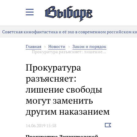
Закрыть/
Открыть
меню
Советская кинофантастика и её эхо в современном российском ки
Главная
Новости
Закон и порядок
Прокуратура разъясняет: лишение...
Прокуратура
разъясняет:
лишение свободы
могут заменить
другим наказанием
Выбрать
14.06.2019 15:58
новость
Прокуратура Ленинградской