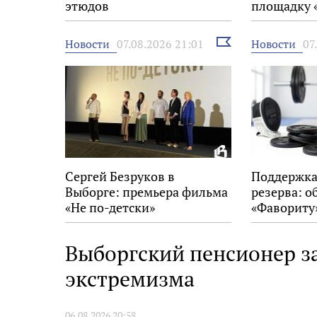
этюдов
площадку 
Выбрать
Новости
Новости
07.08.2026 21:01
07
новость
Сергей Безруков в
Поддержка
Выборге: премьера фильма
резерва: о
«Не по-детски»
«Фавориту
Выборгский пенсионер з
экстремизма
06.08.2026 20:58