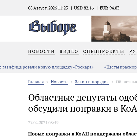
08 Август, 2026 11:23
USD
82.16
EUR
94.83
НОВОСТИ
ВИДЕО
СПЕЦПРОЕКТЫ
РУ
вали новую площадку «Роскара»
«Цветы красноречивей слов»
Главная
Новости
Закон и порядок
Областные
Областные депутаты одо
обсудили поправки в Ко
27.02.2021 08:49
Новые поправки в КоАП поддержали облас