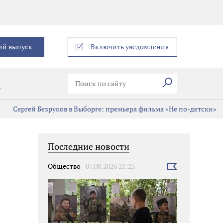
еграм
ий выпуск
Включить уведомления
Искать
В
езруков в Выборге: премьера фильма «Не по-детски»
Поддержка
Последние новости
Общество
07.08.2026 21:25
Выбрать
новость