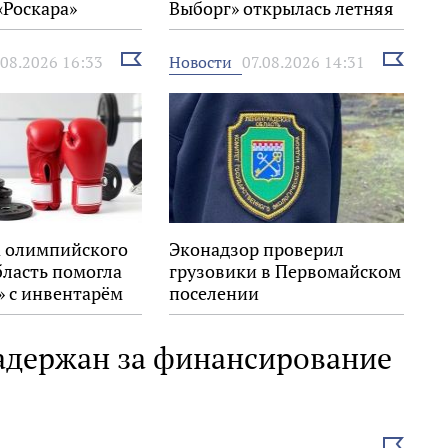
«Роскара»
Выборг» открылась летняя
выставка
Выбрать
Выбрать
Новости
.08.2026 16:33
07.08.2026 14:31
новость
новость
 олимпийского
Эконадзор проверил
бласть помогла
грузовики в Первомайском
» с инвентарём
поселении
адержан за финансирование
Выбрать