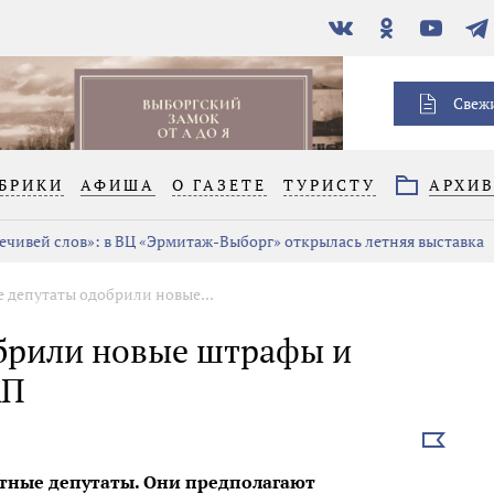
В
Одноклассники
YouTube
Тел
контакте
Свеж
БРИКИ
АФИША
О ГАЗЕТЕ
ТУРИСТУ
АРХИ
: в ВЦ «Эрмитаж-Выборг» открылась летняя выставка
Сергей Б
 депутаты одобрили новые...
брили новые штрафы и
АП
Выбрать
новость
тные депутаты. Они предполагают