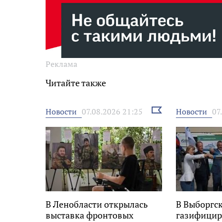
Реклама
Читайте также
Выбрать
Новости
Новости
07.08.2026 21:25
07
новость
В Ленобласти открылась
В Выборгс
выставка фронтовых
газифицир