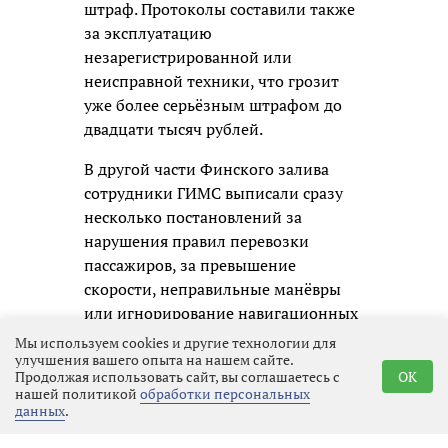
штраф. Протоколы составили также
за эксплуатацию
незарегистрированной или
неисправной техники, что грозит
уже более серьёзным штрафом до
двадцати тысяч рублей.
В другой части Финского залива
сотрудники ГИМС выписали сразу
несколько постановлений за
нарушения правил перевозки
пассажиров, за превышение
скорости, неправильные манёвры
или игнорирование навигационных
знаков. За такие проступки сумма
Мы используем cookies и другие технологии для
улучшения вашего опыта на нашем сайте.
штрафа варьируется от нескольких
Продолжая использовать сайт, вы соглашаетесь с
OK
сотен до тысячи рублей, а в
нашей политикой
обработки персональных
некоторых случаях могут даже
данных
.
лишить прав на управление судном