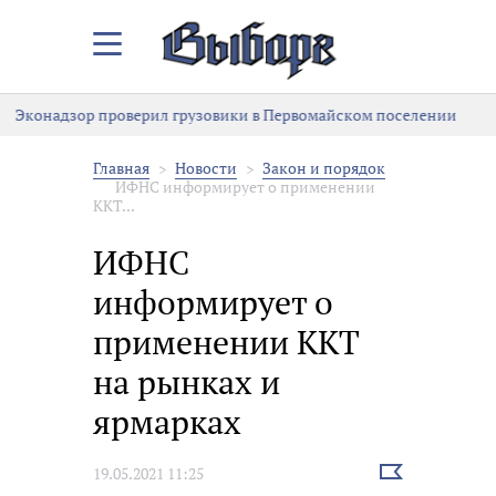
Закрыть/
Открыть
меню
Эконадзор проверил грузовики в Первомайском поселении
В
Главная
Новости
Закон и порядок
ИФНС информирует о применении
ККТ...
ИФНС
информирует о
применении ККТ
на рынках и
ярмарках
Выбрать
19.05.2021 11:25
новость