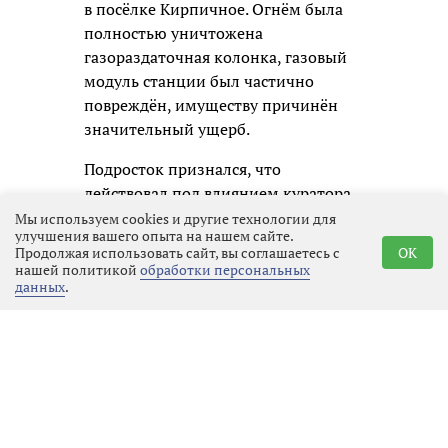
в посёлке Кирпичное. Огнём была
полностью уничтожена
газораздаточная колонка, газовый
модуль станции был частично
повреждён, имуществу причинён
значительный ущерб.
Подросток признался, что
действовал под влиянием куратора
из мессенджера. Схема оказалась
Мы используем cookies и другие технологии для
улучшения вашего опыта на нашем сайте.
давно отработанной для таких
Продолжая использовать сайт, вы соглашаетесь с
OK
преступлений последнего времени:
нашей политикой
обработки персональных
данных
.
мальчик познакомился в интернете
с «девушкой», которая попросила
его прислать геолокацию. Затем на
связь вышел мужчина,
представившийся сотрудником ФСБ,
оказал психологическое давление,
запугал несовершеннолетнего