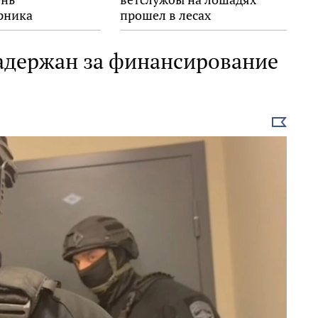
рника
прошел в лесах
Выборгского района
адержан за финансирование
Выбрать
новость