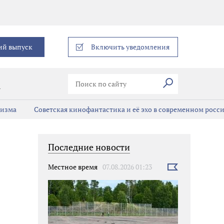
еграм
ий выпуск
Включить уведомления
Искать
В
мизма
Советская кинофантастика и её эхо в современном росс
Последние новости
Местное время
07.08.2026 01:23
Выбрать
новость