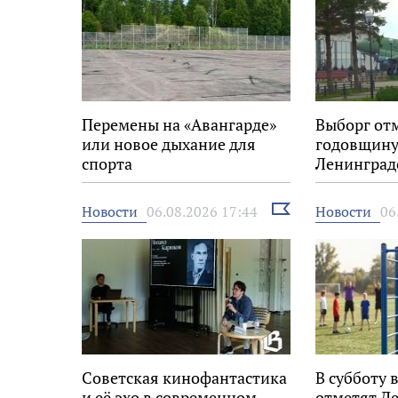
Перемены на «Авангарде»
Выборг от
или новое дыхание для
годовщину
спорта
Ленинград
Выбрать
Новости
Новости
06.08.2026 17:44
06
новость
Советская кинофантастика
В субботу 
и её эхо в современном
отметят Д