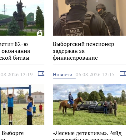
метит 82-ю
Выборгский пенсионер
 окончания
задержан за
ской битвы
финансирование
экстремизма
Выбрать
Выбрать
Новости
.08.2026 12:19
06.08.2026 12:15
новость
новость
в Выборге
«Лесные детективы». Рейд
ень
ветслужбы на лошадях