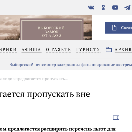
В
Одноклассники
YouTube
Тел
контакте
Свеж
БРИКИ
АФИША
О ГАЗЕТЕ
ТУРИСТУ
АРХИ
Выборгский пенсионер задержан за финансирование экстре
алидов предлагается пропускать...
ается пропускать вне
Выбрать
новость
ром предлагается расширить перечень льгот для