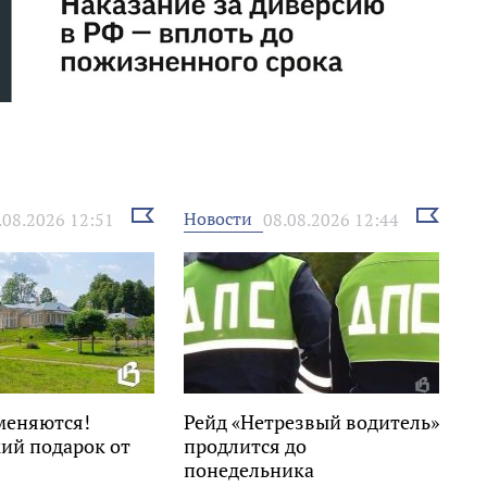
Выбрать
Выбрать
Новости
.08.2026 12:51
08.08.2026 12:44
новость
новость
меняются!
Рейд «Нетрезвый водитель»
ий подарок от
продлится до
понедельника