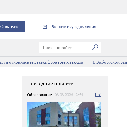
еграм
ий выпуск
Включить уведомления
Искать
В
асти открылась выставка фронтовых этюдов
В Выборгском ра
Последние новости
Образование
08.08.2026 12:54
Выбрать
новость