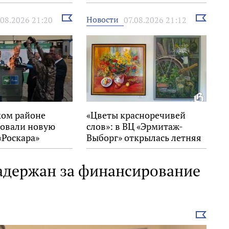
Выбрать
Выбрать
Новости
.08.2026 21:20
07.08.2026 21:12
новость
новость
ком районе
«Цветы красноречивей
овали новую
слов»: в ВЦ «Эрмитаж-
«Роскара»
Выборг» открылась летняя
выставка
адержан за финансирование
Выбрать
новость