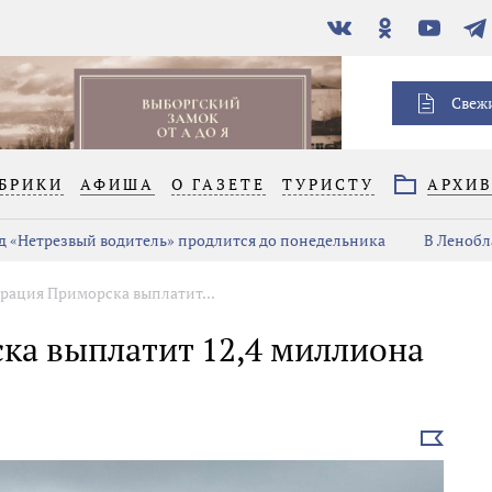
В
Одноклассники
YouTube
Тел
контакте
Свеж
БРИКИ
АФИША
О ГАЗЕТЕ
ТУРИСТУ
АРХИ
д «Нетрезвый водитель» продлится до понедельника
В Ленобл
ация Приморска выплатит...
а выплатит 12,4 миллиона
Выбрать
новость