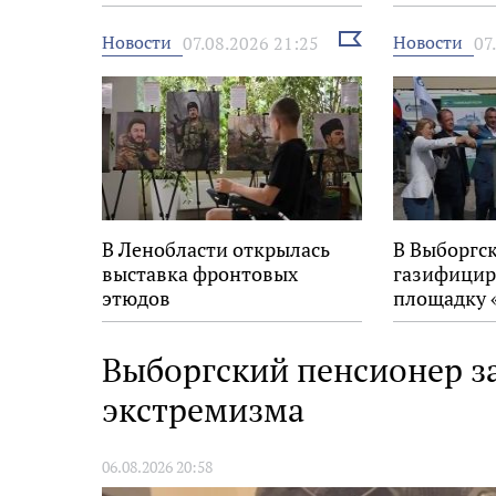
Выбрать
Новости
Новости
07.08.2026 21:25
07
новость
В Ленобласти открылась
В Выборгс
выставка фронтовых
газифицир
этюдов
площадку 
Выборгский пенсионер з
экстремизма
06.08.2026 20:58