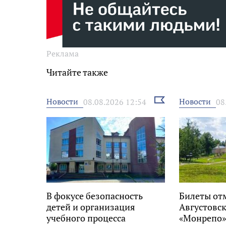
Реклама
Читайте также
Выбрать
Новости
Новости
08.08.2026 12:54
08
новость
В фокусе безопасность
Билеты от
детей и организация
Августовск
учебного процесса
«Монрепо»