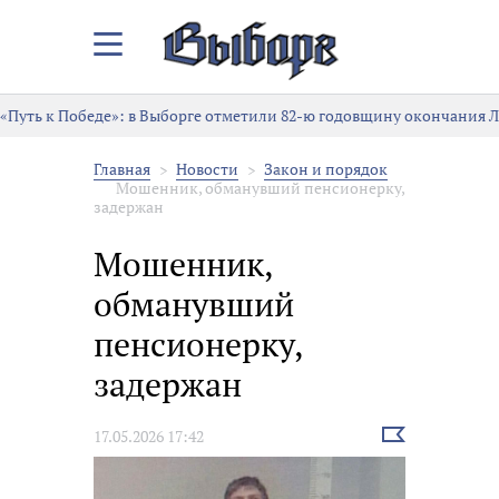
Закрыть/
Открыть
меню
«Путь к Победе»: в Выборге отметили 82-ю годовщину окончания 
Главная
Новости
Закон и порядок
Мошенник, обманувший пенсионерку,
задержан
Мошенник,
обманувший
пенсионерку,
задержан
Выбрать
17.05.2026 17:42
новость