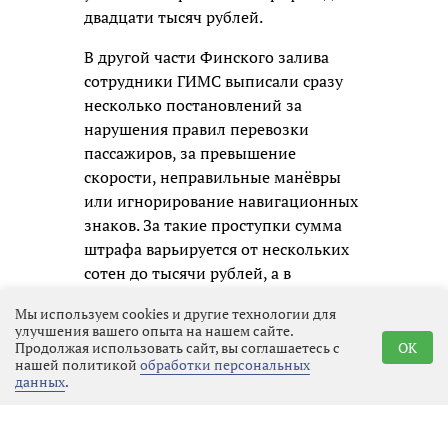
двадцати тысяч рублей.
В другой части Финского залива
сотрудники ГИМС выписали сразу
несколько постановлений за
нарушения правил перевозки
пассажиров, за превышение
скорости, неправильные манёвры
или игнорирование навигационных
знаков. За такие проступки сумма
штрафа варьируется от нескольких
сотен до тысячи рублей, а в
некоторых случаях могут даже
Мы используем cookies и другие технологии для
лишить прав на управление судном
улучшения вашего опыта на нашем сайте.
на срок до полугода.
Продолжая использовать сайт, вы соглашаетесь с
OK
нашей политикой
обработки персональных
данных
.
При этом инспекторы не только
составляли протоколы, но и
проводили с людьми - и со