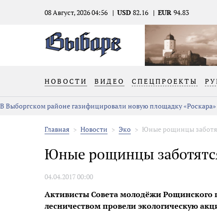
08 Август, 2026 04:56
USD
82.16
EUR
94.83
НОВОСТИ
ВИДЕО
СПЕЦПРОЕКТЫ
РУ
В Выборгском районе газифицировали новую площадку «Роскара»
Главная
Новости
Эко
Юные рощинцы заботят
Юные рощинцы заботятся
04.04.2017 00:00
Активисты Совета молодёжи Рощинского 
лесничеством провели экологическую акц