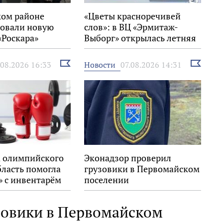
ком районе
«Цветы красноречивей
овали новую
слов»: в ВЦ «Эрмитаж-
«Роскара»
Выборг» открылась летняя
выставка
Выбрать
Выбрать
Новости
.08.2026 16:33
07.08.2026 14:31
новость
новость
 олимпийского
Эконадзор проверил
бласть помогла
грузовики в Первомайском
» с инвентарём
поселении
зовики в Первомайском