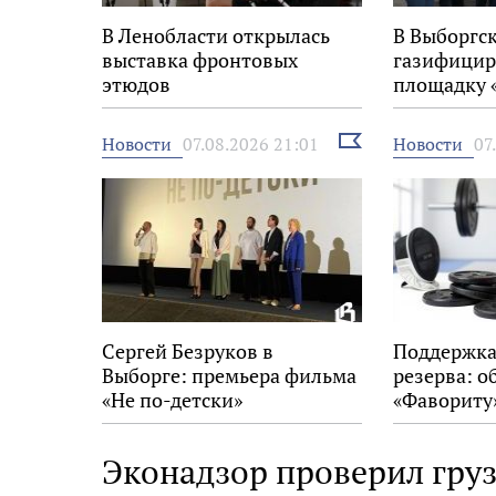
В Ленобласти открылась
В Выборгс
выставка фронтовых
газифицир
этюдов
площадку 
Выбрать
Новости
Новости
07.08.2026 21:01
07
новость
Сергей Безруков в
Поддержка
Выборге: премьера фильма
резерва: о
«Не по-детски»
«Фавориту
Эконадзор проверил гру