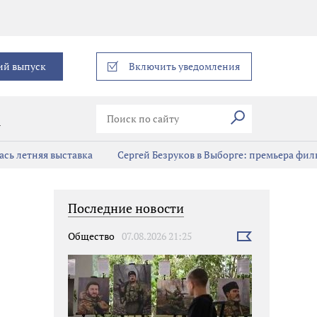
еграм
ий выпуск
Включить уведомления
Искать
В
сь летняя выставка
Сергей Безруков в Выборге: премьера фил
Последние новости
Общество
07.08.2026 21:25
Выбрать
новость