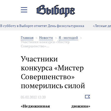
Закрыть/
Открыть
меню
субботу в Выборге отметят День физкультурника
«Лесные дете
Главная
Новости
Я - молодой
Участники конкурса «Мистер
Совершенство»...
Участники
конкурса «Мистер
Совершенство»
померились силой
Выбрать
05.02.2022 12:20
новость
«Недюжинная дюжина»