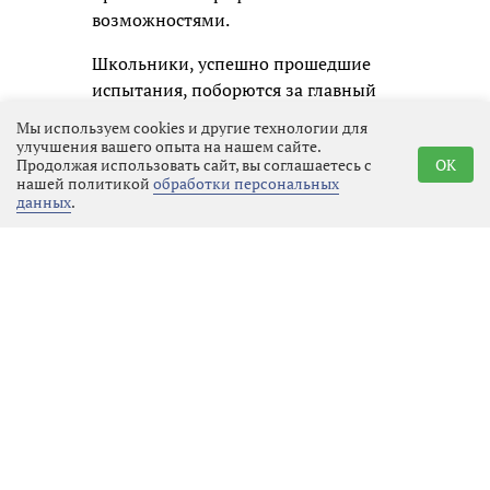
возможностями.
Школьники, успешно прошедшие
испытания, поборются за главный
приз конкурса – возможность
Мы используем cookies и другие технологии для
отправиться в уникальное
улучшения вашего опыта на нашем сайте.
Продолжая использовать сайт, вы соглашаетесь с
OK
«Путешествие мечты» на поезде
нашей политикой
обработки персональных
через всю Россию!
данных
.
Реклама