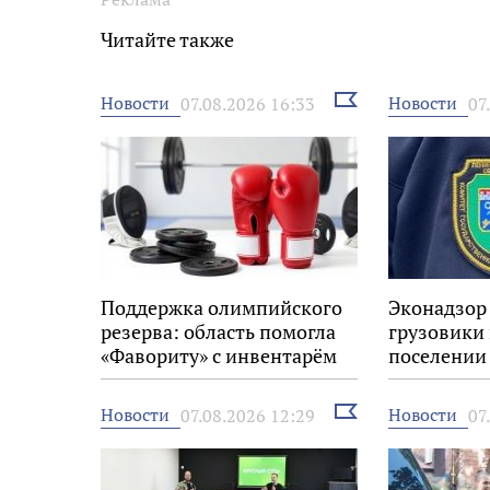
Читайте также
Выбрать
Новости
Новости
07.08.2026 16:33
07
новость
Поддержка олимпийского
Эконадзор
резерва: область помогла
грузовики
«Фавориту» с инвентарём
поселении
Выбрать
Новости
Новости
07.08.2026 12:29
07
новость