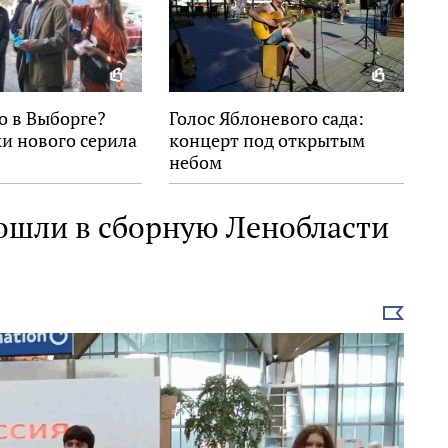
о в Выборге?
Голос Яблоневого сада:
и нового серила
концерт под открытым
небом
ошли в сборную Ленобласти
Выбрать
новость