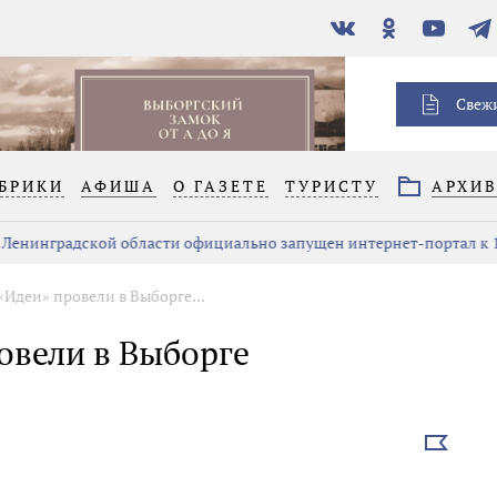
В
Одноклассники
YouTube
Тел
контакте
Свеж
БРИКИ
АФИША
О ГАЗЕТЕ
ТУРИСТУ
АРХИ
Ленинградской области официально запущен интернет-портал к 1
Идеи» провели в Выборге...
овели в Выборге
Выбрать
новость