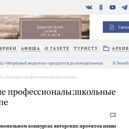
В
Одноклассники
YouTube
Тел
контакте
Свеж
БРИКИ
АФИША
О ГАЗЕТЕ
ТУРИСТУ
АРХИ
д «Нетрезвый водитель» продлится до понедельника
В Ленобл
на, будущие профессионалы:школьные...
ие профессионалы:школьные
пе
Выбрать
новость
гиональном конкурсах авторских проектов наши