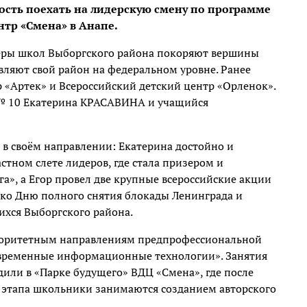
сть поехать на лидерскую смену по программе
ентр «Смена» в Анапе.
деры школ Выборгского района покоряют вершины
вляют свой район на федеральном уровне. Ранее
«Артек» и Всероссийский детский центр «Орленок».
 № 10 Екатерина КРАСАВИНА и учащийся
 в своём направлении: Екатерина достойно и
стном слете лидеров, где стала призером и
», а Егор провел две крупные всероссийские акции
ко Дню полного снятия блокады Ленинграда и
хся Выборгского района.
риоритетным направлениям предпрофессиональной
овременные информационные технологии». Занятия
или в «Парке будущего» ВДЦ «Смена», где после
 этапа школьники занимаются созданием авторского