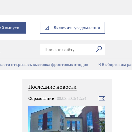
еграм
ий выпуск
Включить уведомления
Искать
В
асти открылась выставка фронтовых этюдов
В Выборгском ра
Последние новости
Образование
08.08.2026 12:54
Выбрать
новость