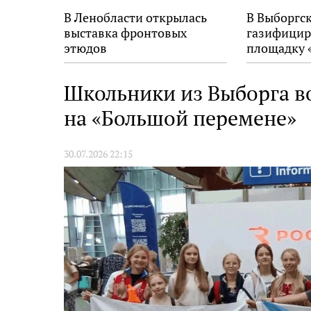
В Ленобласти открылась
В Выборгс
выставка фронтовых
газифицир
этюдов
площадку 
Школьники из Выборга в
на «Большой перемене»
30.07.2026 22:15