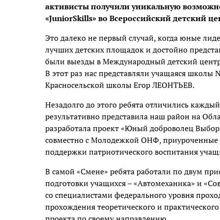
активисты получили уникальную возможно
«JuniorSkills» во Всероссийский детский ц
Это далеко не первый случай, когда юные ли
лучших детских площадок и достойно предста
были выезды в Международный детский центр 
В этот раз нас представляли учащаяся школы
Красносельской школы Егор ЛЕОНТЬЕВ.
Незадолго до этого ребята отличились каждый
результативно представила наш район на Обла
разработала проект «Юный доброволец Выборга
совместно с Молодежкой ОНФ, приуроченные 
поддержки патриотического воспитания учащи
В самой «Смене» ребята работали по двум п
подготовки учащихся – «Автомеханика» и «С
со специалистами федерального уровня проход
прохождения теоретического и практического
проекта по своему направлению.