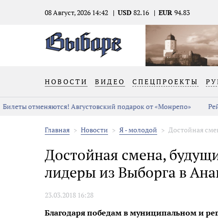
08 Август, 2026 14:42
USD
82.16
EUR
94.83
НОВОСТИ
ВИДЕО
СПЕЦПРОЕКТЫ
РУ
Билеты отменяются! Августовский подарок от «Монрепо»
Рей
Главная
Новости
Я - молодой
Достойная сме
Достойная смена, будущ
лидеры из Выборга в Ана
23.03.2018 16:28
Благодаря победам в муниципальном и ре