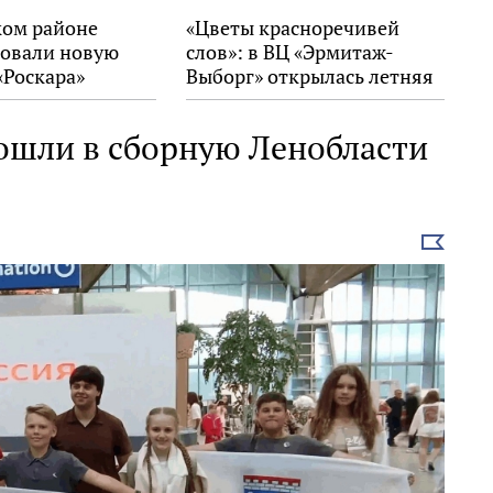
ком районе
«Цветы красноречивей
овали новую
слов»: в ВЦ «Эрмитаж-
«Роскара»
Выборг» открылась летняя
выставка
ошли в сборную Ленобласти
Выбрать
новость