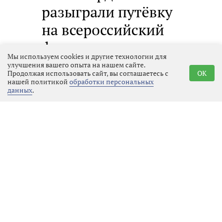
разыграли путёвку
на всероссийский
финал по
Мы используем cookies и другие технологии для
дворовому
улучшения вашего опыта на нашем сайте.
Продолжая использовать сайт, вы соглашаетесь с
OK
волейболу
нашей политикой
обработки персональных
данных
.
Выбрать
01.08.2026 11:25
новость
664
Фото: пресс-служба администрации
Выборгского муниципального района
Семь смешанных команд,