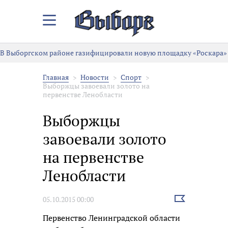
Закрыть/
Открыть
меню
В Выборгском районе газифицировали новую площадку «Роскара»
Главная
Новости
Спорт
Выборжцы завоевали золото на
первенстве Ленобласти
Выборжцы
завоевали золото
на первенстве
Ленобласти
Выбрать
05.10.2015 00:00
новость
Первенство Ленинградской области