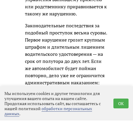
или родственнику приравнивается к
такому же нарушению.
Законодательные последствия за
подобный проступок весьма суровы.
Первое нарушение грозит крупным
штрафом и длительным лишением
водительского удостоверения — на
срок от полутора до двух лет. Если
же автомобилист будет пойман
повторно, дело уже не ограничится
административным наказанием:
ему придётся отвечать по уголовной
Мы используем cookies и другие технологии для
статье, а это означает судимость и
улучшения вашего опыта на нашем сайте.
Продолжая использовать сайт, вы соглашаетесь с
OK
гораздо более серьёзные
нашей политикой
обработки персональных
ограничения в будущем.
данных
.
Госавтоинспекция призывает всех
участников движения не надеяться