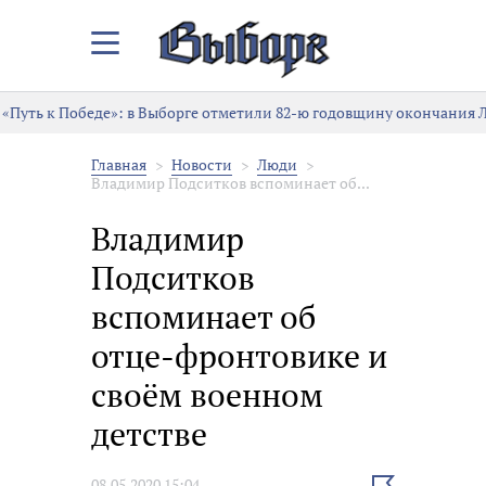
Закрыть/
Открыть
меню
«Путь к Победе»: в Выборге отметили 82-ю годовщину окончания 
Главная
Новости
Люди
Владимир Подситков вспоминает об...
Владимир
Подситков
вспоминает об
отце-фронтовике и
своём военном
детстве
Выбрать
08.05.2020 15:04