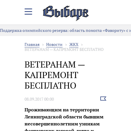
Закрыть/
Открыть
меню
Поддержка олимпийского резерва: область помогла «Фавориту» с
Главная
Новости
ЖКХ
ВЕТЕРАНАМ — КАПРЕМОНТ БЕСПЛАТНО
ВЕТЕРАНАМ —
КАПРЕМОНТ
БЕСПЛАТНО
Выбрать
08.09.2017 00:00
новость
Проживающим на территории
Ленинградской области бывшим
несовершеннолетним узникам
фашистских лагерей, гетто и