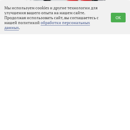
Мы используем cookies и другие технологии для
улучшения вашего опыта на нашем сайте.
Продолжая использовать сайт, вы соглашаетесь с
OK
нашей политикой
обработки персональных
данных
.
Поддержка олимпийского
резерва: область помогла
«Фавориту» с инвентарём
Эко
07.08.2026 14:31
Выбрать
новость
Эконадзор проверил грузовики
в Первомайском поселении