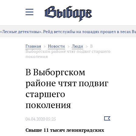
Закрыть/
Открыть
меню
«Лесные детективы». Рейд ветслужбы на лошадях прошел в лесах 
Главная
Новости
Люди
В
Выборгском районе чтят подвиг старшего
поколения
В Выборгском
районе чтят подвиг
старшего
поколения
Выбрать
04.04.2020 05:25
новость
Свыше 11 тысяч ленинградских