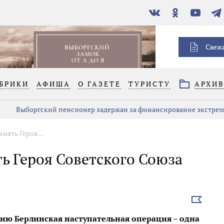
В
Одноклассники
YouTube
Тел
контакте
Свеж
БРИКИ
АФИША
О ГАЗЕТЕ
ТУРИСТУ
АРХИ
Выборгский пенсионер задержан за финансирование экстре
мять Героя...
ь Героя Советского Союза
Выбрать
новость
нию Берлинская наступательная операция – одна