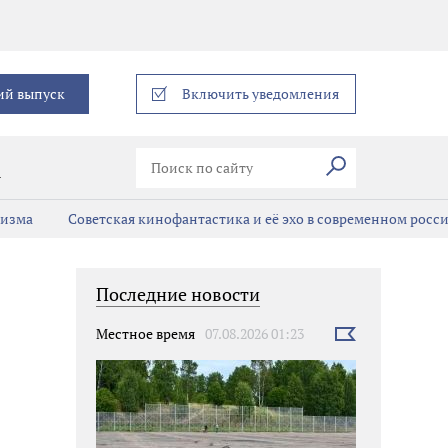
еграм
ий выпуск
Включить уведомления
Искать
В
мизма
Советская кинофантастика и её эхо в современном росс
Последние новости
Местное время
07.08.2026 01:23
Выбрать
новость