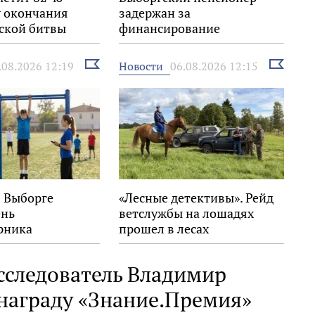
 окончания
задержан за
ской битвы
финансирование
экстремизма
Выбрать
Выбрать
Новости
.08.2026 12:19
06.08.2026 12:15
новость
новость
в Выборге
«Лесные детективы». Рейд
ень
ветслужбы на лошадях
рника
прошел в лесах
Выборгского района
сследователь Владимир
 награду «Знание.Премия»