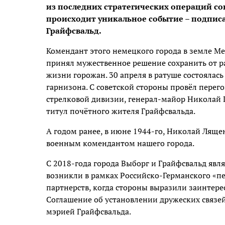
из последних стратегических операций со
происходит уникальное событие – подпис
Грайфсвальд.
Комендант этого немецкого города в земле М
принял мужественное решение сохранить от р
жизни горожан. 30 апреля в ратуше состоялас
гарнизона. С советской стороны провёл пере
стрелковой дивизии, генерал-майор Николай
титул почётного жителя Грайфсвальда.
А годом ранее, в июне 1944-го, Николай Лящен
военным комендантом нашего города.
С 2018-года города Выборг и Грайфсвальд яв
возникли в рамках Российско-Германского «п
партнерств, когда стороны выразили заинтере
Соглашение об установлении дружеских связе
мэрией Грайфсвальда.