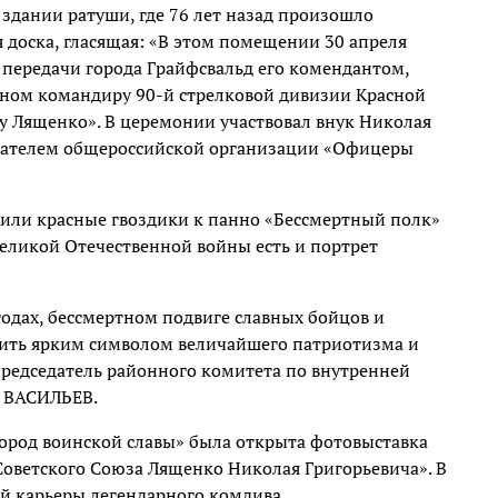
 здании ратуши, где 76 лет назад произошло
 доска, гласящая: «В этом помещении 30 апреля
 передачи города Грайфсвальд его комендантом,
ном командиру 90-й стрелковой дивизии Красной
 Лященко». В церемонии участвовал внук Николая
дателем общероссийской организации «Офицеры
ожили красные гвоздики к панно «Бессмертный полк»
 Великой Отечественной войны есть и портрет
годах, бессмертном подвиге славных бойцов и
ужить ярким символом величайшего патриотизма и
 председатель районного комитета по внутренней
 ВАСИЛЬЕВ.
 город воинской славы» была открыта фотовыставка
Советского Союза Лященко Николая Григорьевича». В
й карьеры легендарного комдива.