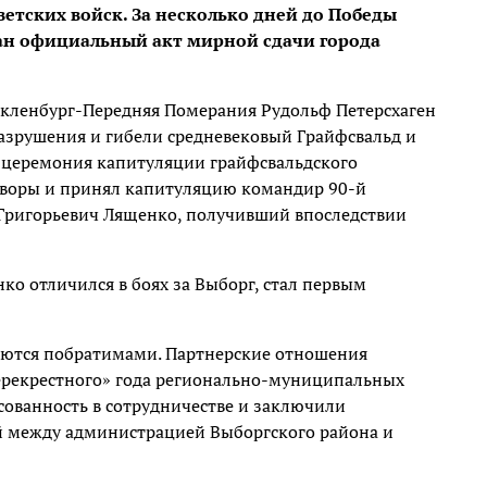
ветских войск. За несколько дней до Победы
ан официальный акт мирной сдачи города
екленбург-Передняя Померания Рудольф Петерсхаген
азрушения и гибели средневековый Грайфсвальд и
ь церемония капитуляции грайфсвальдского
говоры и принял капитуляцию командир 90-й
 Григорьевич Лященко, получивший впоследствии
ко отличился в боях за Выборг, стал первым
ляются побратимами. Партнерские отношения
ерекрестного» года регионально-муниципальных
сованность в сотрудничестве и заключили
й между администрацией Выборгского района и