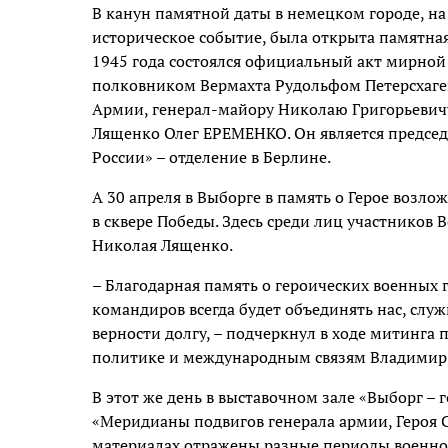
В канун памятной даты в немецком городе, на
историческое событие, была открыта памятная
1945 года состоялся официальный акт мирной
полковником Вермахта Рудольфом Петерсхаге
Армии, генерал-майору Николаю Григорьевичу
Лященко Олег ЕРЕМЕНКО. Он является предсе
России» – отделение в Берлине.
А 30 апреля в Выборге в память о Герое возл
в сквере Победы. Здесь среди лиц участников
Николая Лященко.
– Благодарная память о героических военных 
командиров всегда будет объединять нас, сл
верности долгу, – подчеркнул в ходе митинга
политике и международным связям Владимир
В этот же день в выставочном зале «Выборг –
«Меридианы подвигов генерала армии, Героя 
материалах отражены разные периоды военно