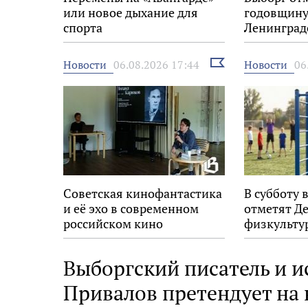
или новое дыхание для
годовщину
спорта
Ленинград
Выбрать
Новости
Новости
06.08.2026 17:44
06
новость
Советская кинофантастика
В субботу 
и её эхо в современном
отметят Д
российском кино
физкульту
Выборгский писатель и и
Привалов претендует на