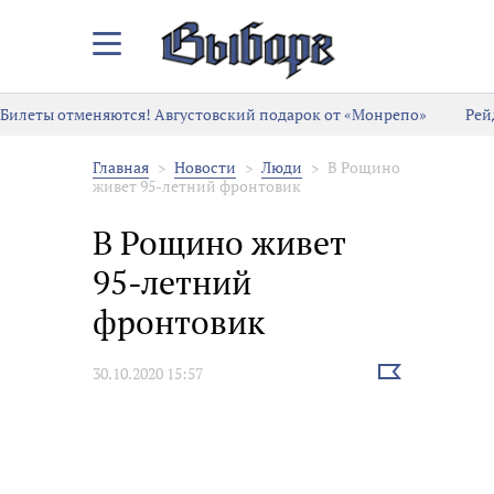
Закрыть/
Открыть
меню
Билеты отменяются! Августовский подарок от «Монрепо»
Рей
Главная
Новости
Люди
В Рощино
живет 95-летний фронтовик
В Рощино живет
95-летний
фронтовик
Выбрать
30.10.2020 15:57
новость