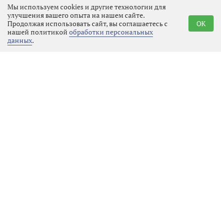
премии состоится в Москве.
Мы используем cookies и другие технологии для
улучшения вашего опыта на нашем сайте.
Продолжая использовать сайт, вы соглашаетесь с
OK
нашей политикой
обработки персональных
данных
.
Реклама
Последние новости
Образование
08.08.2026 12:54
Выбрать
новость