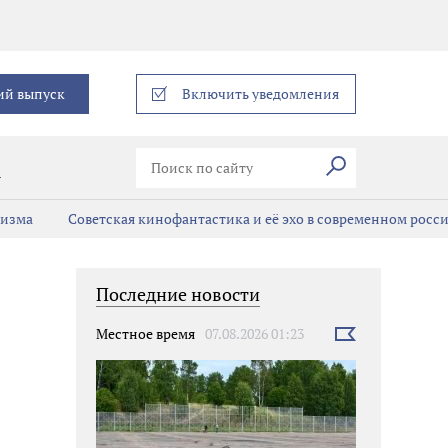
еграм
ий выпуск
Включить уведомления
Искать
В
мизма
Советская кинофантастика и её эхо в современном росс
Последние новости
Местное время
07.08.2026 01:23
Выбрать
новость