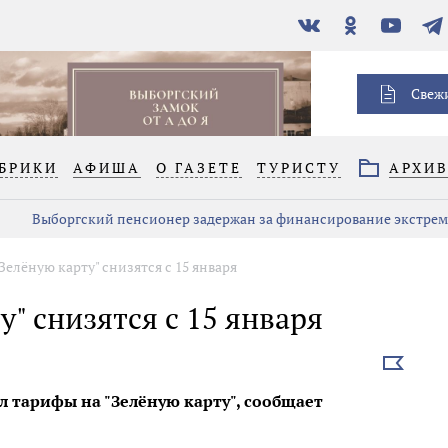
В
Одноклассники
YouTube
Тел
контакте
Свеж
БРИКИ
АФИША
О ГАЗЕТЕ
ТУРИСТУ
АРХИ
Выборгский пенсионер задержан за финансирование экстре
Зелёную карту" снизятся с 15 января
" снизятся с 15 января
Выбрать
новость
 тарифы на "Зелёную карту", сообщает