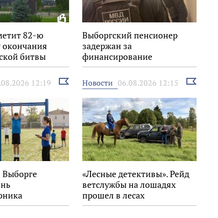
метит 82-ю
Выборгский пенсионер
 окончания
задержан за
ской битвы
финансирование
экстремизма
Выбрать
Выбрать
Новости
.08.2026 12:19
06.08.2026 12:15
новость
новость
в Выборге
«Лесные детективы». Рейд
ень
ветслужбы на лошадях
рника
прошел в лесах
Выборгского района