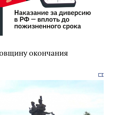
довщину окончания
Выбрать
новость