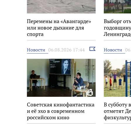
Перемены на «Авангарде»
Выборг от
или новое дыхание для
годовщину
спорта
Ленинград
Выбрать
Новости
Новости
06.08.2026 17:44
06
новость
Советская кинофантастика
В субботу 
и её эхо в современном
отметят Д
российском кино
физкульту