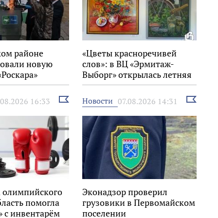
ком районе
«Цветы красноречивей
овали новую
слов»: в ВЦ «Эрмитаж-
«Роскара»
Выборг» открылась летняя
выставка
Выбрать
Выбрать
Новости
.08.2026 16:33
07.08.2026 14:31
новость
новость
 олимпийского
Эконадзор проверил
бласть помогла
грузовики в Первомайском
» с инвентарём
поселении