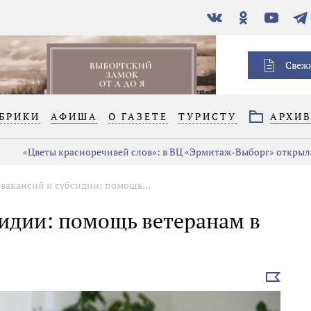
В
Одноклассники
YouTube
Тел
контакте
Свеж
БРИКИ
АФИША
О ГАЗЕТЕ
ТУРИСТУ
АРХИ
«Цветы красноречивей слов»: в ВЦ «Эрмитаж-Выборг» открыла
вакансий и субсидии: помощь...
сидии: помощь ветеранам в
Выбрать
новость