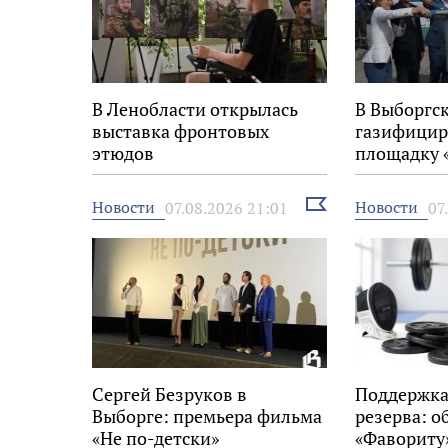
В Ленобласти открылась
В Выборгс
выставка фронтовых
газифицир
этюдов
площадку 
Выбрать
Новости
Новости
07.08.2026 21:01
07
новость
Сергей Безруков в
Поддержка
Выборге: премьера фильма
резерва: о
«Не по-детски»
«Фавориту