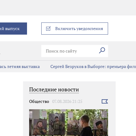
еграм
ий выпуск
Включить уведомления
Искать
В
сь летняя выставка
Сергей Безруков в Выборге: премьера фил
Последние новости
Общество
07.08.2026 21:25
Выбрать
новость