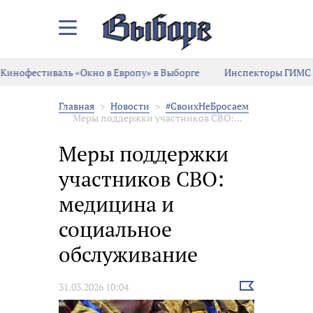
Закрыть/
Открыть
меню
Кинофестиваль «Окно в Европу» в Выборге
Инспекторы ГИМС 
Главная
Новости
#СвоихНеБросаем
Меры поддержки участников СВО:...
Меры поддержки
участников СВО:
медицина и
социальное
обслуживание
Выбрать
31.03.2026 10:04
новость