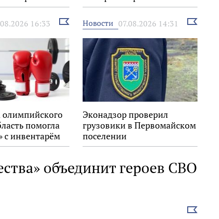
выставка
Выбрать
Выбрать
Новости
.08.2026 16:33
07.08.2026 14:31
новость
новость
 олимпийского
Эконадзор проверил
бласть помогла
грузовики в Первомайском
» с инвентарём
поселении
ества» объединит героев СВО
Выбрать
новость