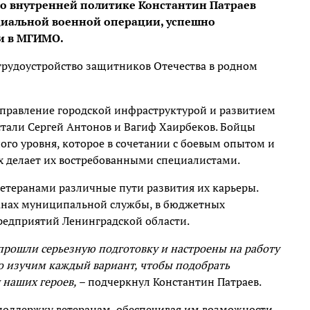
по внутренней политике Константин Патраев
ециальной военной операции, успешно
и в МГИМО.
трудоустройство защитников Отечества в родном
правление городской инфраструктурой и развитием
стали Сергей Антонов и Вагиф Хаирбеков. Бойцы
го уровня, которое в сочетании с боевым опытом и
х делает их востребованными специалистами.
 ветеранами различные пути развития их карьеры.
ганах муниципальной службы, в бюджетных
предприятий Ленинградской области.
прошли серьезную подготовку и настроены на работу
о изучим каждый вариант, чтобы подобрать
 наших героев,
– подчеркнул Константин Патраев.
поддержку ветеранам, обеспечивая им возможности