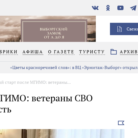
В
Одноклассники
YouTube
Тел
контакте
Свеж
БРИКИ
АФИША
О ГАЗЕТЕ
ТУРИСТУ
АРХИ
«Цветы красноречивей слов»: в ВЦ «Эрмитаж-Выборг» открыла
й старт после МГИМО: ветераны...
МГИМО: ветераны СВО
сть
Выбрать
новость