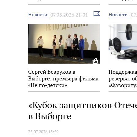
Выбрать
Новости
Новости
07.08.2026 21:01
07
новость
Сергей Безруков в
Поддержка
Выборге: премьера фильма
резерва: о
«Не по-детски»
«Фавориту
«Кубок защитников Отеч
в Выборге
25.07.2026 15:59