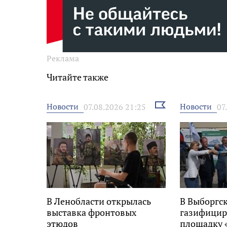
Реклама
Читайте также
Выбрать
Новости
Новости
07.08.2026 21:25
07
новость
В Ленобласти открылась
В Выборгс
выставка фронтовых
газифицир
этюдов
площадку 