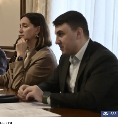
588
бласти