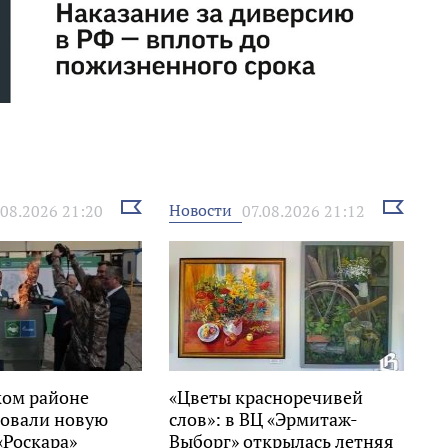
Выбрать
Выбрать
Новости
.08.2026 21:20
07.08.2026 21:12
новость
новость
ком районе
«Цветы красноречивей
овали новую
слов»: в ВЦ «Эрмитаж-
«Роскара»
Выборг» открылась летняя