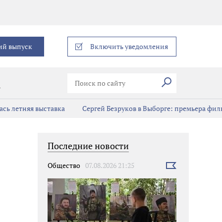
еграм
ий выпуск
Включить уведомления
Искать
В
сь летняя выставка
Сергей Безруков в Выборге: премьера фил
Последние новости
Общество
07.08.2026 21:25
Выбрать
новость