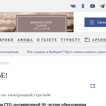
В
Одноклассники
YouTube
Тел
контакте
Свеж
БРИКИ
АФИША
О ГАЗЕТЕ
ТУРИСТУ
АРХИ
 молодёжью
Что слышно в Выборге? Идут съемки нового серил
РОВЬЕ!
Е!
Выбрать
новость
 по электронной стрельбе
ы ГТО, посвященной 90–летию образования