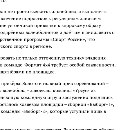
ан не просто выявить сильнейших, а выполнить
ривлечение подростков к регулярным занятиям
ние устойчивой привычки к здоровому образу
 одарённых волейболистов и даёт им шанс заявить о
арственной программы «Спорт России», что
ского спорта в регионе.
овать не только отточенную технику владения
 в команде. Формат 4х4 требует особой слаженности,
партнёрами по площадке.
призёры. Золото и главный приз соревнований –
 волейбола – завоевала команда «Урсус» из
атляющую командную игру и заслуженно поднялись
досталось хозяевам площадки – сборной «Выборг-1»,
 команды «Выборг-2», которые уступили лишь в
ростая миссия – представить Ленинградскую область