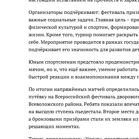
Организаторы подчёркивают: фестиваль призв
важные социальные задачи. Главная цель – п
физической культурой и спортом, формирова
жизни. Кроме того, турнир помогает раскрыть
себе. Мероприятие проводится в рамках госуд
подчёркивает его значимость для развития дет
Юным спортсменам предстояло продемонстрир
мячом, но и, что ещё важнее, умение работать
быстрой реакции и взаимопонимания между 
По итогам напряжённых матчей определились 
путёвку на Всероссийский фестиваль дворового
Всеволожского района. Ребята показали впеч
на высшую ступень пьедестала. Второе место 
а бронзовыми призёрами стали их земляки из
решающих моментах.
Теперь всеволожскому «Урсусу» предстоит неп