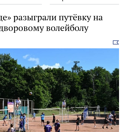
е» разыграли путёвку на
 дворовому волейболу
Выбрать
новость