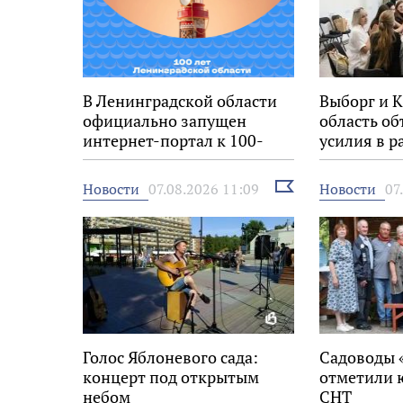
В Ленинградской области
Выборг и 
официально запущен
область о
интернет-портал к 100-
усилия в р
летию региона
молодёжь
Выбрать
Новости
Новости
07.08.2026 11:09
07
новость
Голос Яблоневого сада:
Садоводы 
концерт под открытым
отметили 
небом
СНТ