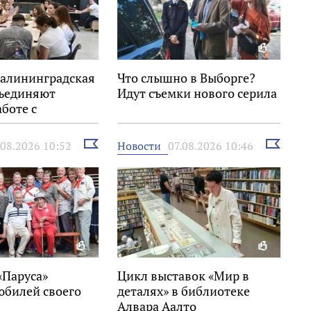
Калининградская
Что слышно в Выборге?
бъединяют
Идут съемки нового серила
аботе с
ю
Выбрать
Выбрать
Новости
.08.2026 10:52
07.08.2026 10:46
новость
новость
«Паруса»
Цикл выставок «Мир в
юбилей своего
деталях» в библиотеке
Алвара Аалто