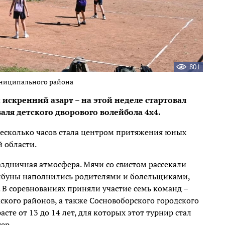
801
униципального района
искренний азарт – на этой неделе стартовал
ля детского дворового волейбола 4х4.
несколько часов стала центром притяжения юных
 области.
аздничная атмосфера. Мячи со свистом рассекали
рибуны наполнились родителями и болельщиками,
 В соревнованиях приняли участие семь команд –
ского районов, а также Сосновоборского городского
асте от 13 до 14 лет, для которых этот турнир стал
ер.