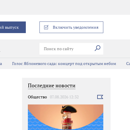
еграм
ий выпуск
Включить уведомления
Искать
В
а
Голос Яблоневого сада: концерт под открытым небом
Са
Последние новости
Общество
07.08.2026 12:32
Выбрать
новость