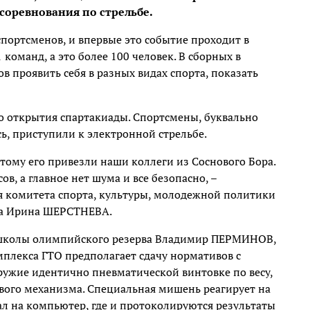
соревнования по стрельбе.
спортсменов, и впервые это событие проходит в
 команд, а это более 100 человек. В сборных в
 проявить себя в разных видах спорта, показать
о открытия спартакиады. Спортсмены, буквально
ь, приступили к электронной стрельбе.
этому его привезли наши коллеги из Соснового Бора.
в, а главное нет шума и все безопасно, –
 комитета спорта, культуры, молодежной политики
на Ирина ШЕРСТНЕВА.
 школы олимпийского резерва Владимир ПЕРМИНОВ,
мплекса ГТО предполагает сдачу нормативов с
ружие идентично пневматической винтовке по весу,
ового механизма. Специальная мишень реагирует на
ал на компьютер, где и протоколируются результаты