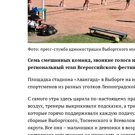
Фото: пресс-служба администрации Выборгского м
Семь смешанных команд, звонкие голоса и 
региональный этап Всероссийского фестива
Площадка стадиона «Авангард» в Выборге на 
спортсменов из разных уголков Ленинградской
С самого утра здесь царила по-настоящему пр
воздух, тренеры выкрикивали подсказки, а т
которые горячо поддерживали каждую подачу.
сборные Выборгского, Тосненского и Всеволож
округа. Все они – мальчишки и девчонки в возр
настоящим испытанием на прочность и характ