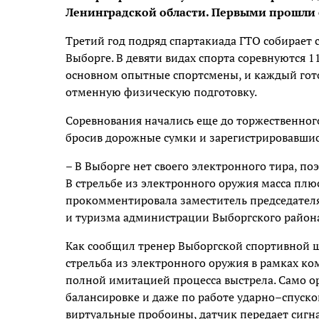
Ленинградской области. Первыми прошли 
Третий год подряд спартакиада ГТО собирает 
Выборге. В девяти видах спорта соревнуются 11
основном опытные спортсмены, и каждый готов
отменную физическую подготовку.
Соревнования начались еще до торжественног
бросив дорожные сумки и зарегистрировавшис
– В Выборге нет своего электронного тира, по
В стрельбе из электронного оружия масса плюсо
прокомментировала заместитель председателя
и туризма администрации Выборгского райо
Как сообщил тренер Выборгской спортивной
стрельба из электронного оружия в рамках ко
полной имитацией процесса выстрела. Само о
балансировке и даже по работе ударно–спуск
виртуальные пробоины, датчик передает сигн