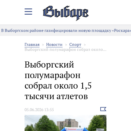
Закрыть/
Открыть
меню
В Выборгском районе газифицировали новую площадку «Роскара»
Главная
Новости
Спорт
Выборгский полумарафон собрал около...
Выборгский
полумарафон
собрал около 1,5
тысячи атлетов
Выбрать
05.06.2026 13:55
новость