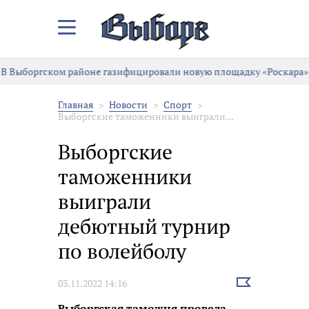
Закрыть/
Открыть
меню
В Выборгском районе газифицировали новую площадку «Роскара»
Главная
Новости
Спорт
Выборгские таможенники выиграли...
Выборгские
таможенники
выиграли
дебютный турнир
по волейболу
Выбрать
03.11.2022 14:16
новость
Выборгская таможня провела