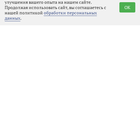
улучшения вашего опыта на нашем сайте.
Продолжая использовать сайт, вы соглашаетесь с
OK
нашей политикой
обработки персональных
данных
.
В Ленобласти открылась
выставка фронтовых этюдов
Общество
07.08.2026 21:20
Выбрать
новость
В Выборгском районе
газифицировали новую
площадку «Роскара»