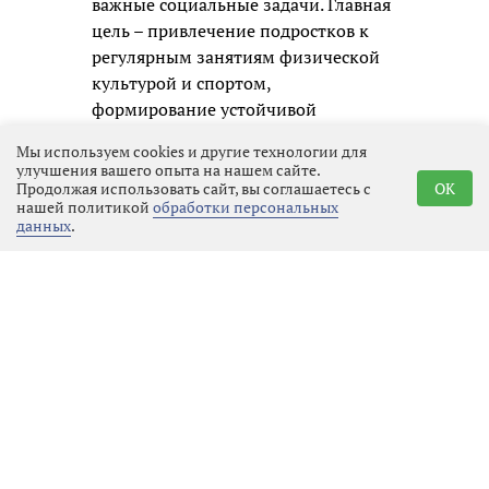
важные социальные задачи. Главная
цель – привлечение подростков к
регулярным занятиям физической
культурой и спортом,
формирование устойчивой
привычки к здоровому образу
Мы используем cookies и другие технологии для
жизни. Кроме того, турнир помогает
улучшения вашего опыта на нашем сайте.
раскрыть одарённых волейболистов
Продолжая использовать сайт, вы соглашаетесь с
OK
нашей политикой
обработки персональных
и даёт им шанс заявить о себе.
данных
.
Мероприятие проводится в рамках
государственной программы «Спорт
России», что подчёркивает его
значимость для развития детского
спорта в регионе.
Юным спортсменам предстояло
продемонстрировать не только
отточенную технику владения
мячом, но и, что ещё важнее,