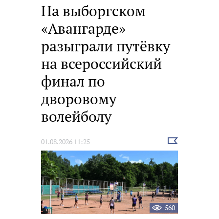
На выборгском
«Авангарде»
разыграли путёвку
на всероссийский
финал по
дворовому
волейболу
Выбрать
01.08.2026 11:25
новость
560