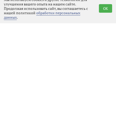
улучшения вашего опыта на нашем сайте.
Продолжая использовать сайт, вы соглашаетесь с
OK
нашей политикой
обработки персональных
данных
.
В Ленобласти открылась
выставка фронтовых этюдов
Общество
07.08.2026 21:20
Выбрать
новость
В Выборгском районе
газифицировали новую
площадку «Роскара»