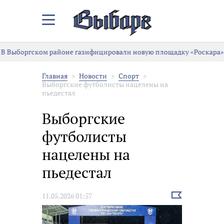
Закрыть/
Открыть
меню
В Выборгском районе газифицировали новую площадку «Роскара»
Главная
Новости
Спорт
Выборгские футболисты нацелены на
пьедестал
Выборгские
футболисты
нацелены на
пьедестал
Выбрать
11.05.2026 01:57
новость