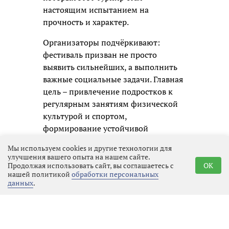
настоящим испытанием на
прочность и характер.
Организаторы подчёркивают:
фестиваль призван не просто
выявить сильнейших, а выполнить
важные социальные задачи. Главная
цель – привлечение подростков к
регулярным занятиям физической
культурой и спортом,
формирование устойчивой
привычки к здоровому образу
Мы используем cookies и другие технологии для
жизни. Кроме того, турнир помогает
улучшения вашего опыта на нашем сайте.
раскрыть одарённых волейболистов
Продолжая использовать сайт, вы соглашаетесь с
OK
нашей политикой
обработки персональных
и даёт им шанс заявить о себе.
данных
.
Мероприятие проводится в рамках
государственной программы «Спорт
России», что подчёркивает его
значимость для развития детского