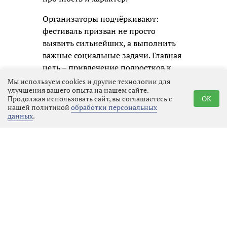
Организаторы подчёркивают:
фестиваль призван не просто
выявить сильнейших, а выполнить
важные социальные задачи. Главная
цель – привлечение подростков к
регулярным занятиям физической
Мы используем cookies и другие технологии для
улучшения вашего опыта на нашем сайте.
культурой и спортом,
Продолжая использовать сайт, вы соглашаетесь с
OK
формирование устойчивой
нашей политикой
обработки персональных
привычки к здоровому образу
данных
.
жизни. Кроме того, турнир помогает
раскрыть одарённых волейболистов
и даёт им шанс заявить о себе.
Мероприятие проводится в рамках
государственной программы «Спорт
России», что подчёркивает его
значимость для развития детского
спорта в регионе.