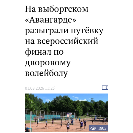
На выборгском
«Авангарде»
разыграли путёвку
на всероссийский
финал по
дворовому
волейболу
Выбрать
01.08.2026 11:25
новость
1805