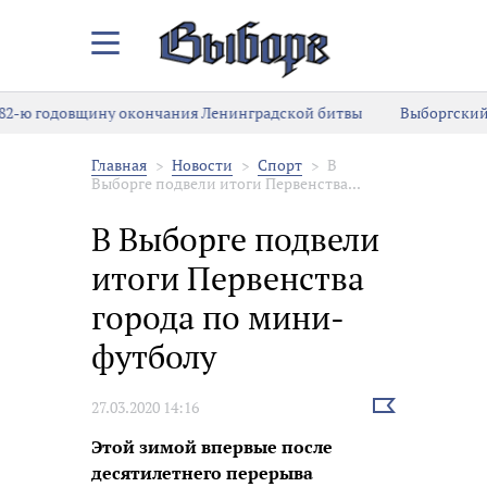
Закрыть/
Открыть
меню
щину окончания Ленинградской битвы
Выборгский пенсионер
Главная
Новости
Спорт
В
Выборге подвели итоги Первенства...
В Выборге подвели
итоги Первенства
города по мини-
футболу
Выбрать
27.03.2020 14:16
новость
Этой зимой впервые после
десятилетнего перерыва