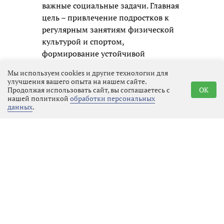
важные социальные задачи. Главная
цель – привлечение подростков к
регулярным занятиям физической
культурой и спортом,
формирование устойчивой
привычки к здоровому образу
Мы используем cookies и другие технологии для
жизни. Кроме того, турнир помогает
улучшения вашего опыта на нашем сайте.
раскрыть одарённых волейболистов
Продолжая использовать сайт, вы соглашаетесь с
OK
нашей политикой
обработки персональных
и даёт им шанс заявить о себе.
данных
.
Мероприятие проводится в рамках
государственной программы «Спорт
России», что подчёркивает его
значимость для развития детского
спорта в регионе.
Юным спортсменам предстояло
продемонстрировать не только
отточенную технику владения
мячом, но и, что ещё важнее,