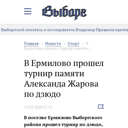
Закрыть/
Открыть
меню
Выборгский писатель и исследователь Владимир Привалов претен
Главная
Новости
Спорт
В
Ермилово прошел турнир памяти...
В Ермилово прошел
турнир памяти
Александа Жарова
по дзюдо
Выбрать
15.03.2020 21:11
новость
В поселке Ермилово Выборгского
района прошел турнир по дзюдо,